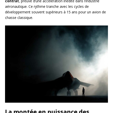
contrat
, preuve d’une accélération inédite dans l’industrie
aéronautique. Ce rythme tranche avec les cycles de
développement souvent supérieurs à 15 ans pour un avion de
chasse classique.
La montée en puissance des