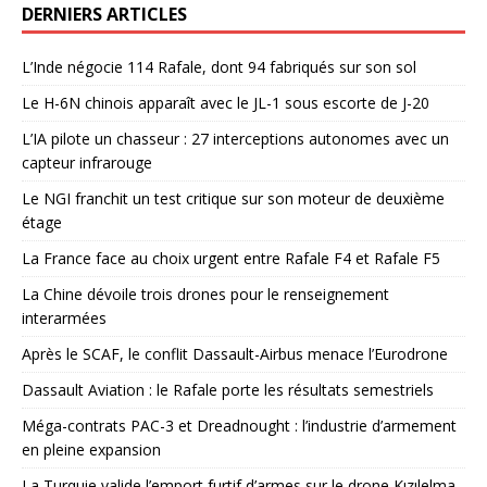
DERNIERS ARTICLES
L’Inde négocie 114 Rafale, dont 94 fabriqués sur son sol
Le H-6N chinois apparaît avec le JL-1 sous escorte de J-20
L’IA pilote un chasseur : 27 interceptions autonomes avec un
capteur infrarouge
Le NGI franchit un test critique sur son moteur de deuxième
étage
La France face au choix urgent entre Rafale F4 et Rafale F5
La Chine dévoile trois drones pour le renseignement
interarmées
Après le SCAF, le conflit Dassault-Airbus menace l’Eurodrone
Dassault Aviation : le Rafale porte les résultats semestriels
Méga-contrats PAC-3 et Dreadnought : l’industrie d’armement
en pleine expansion
La Turquie valide l’emport furtif d’armes sur le drone Kızılelma