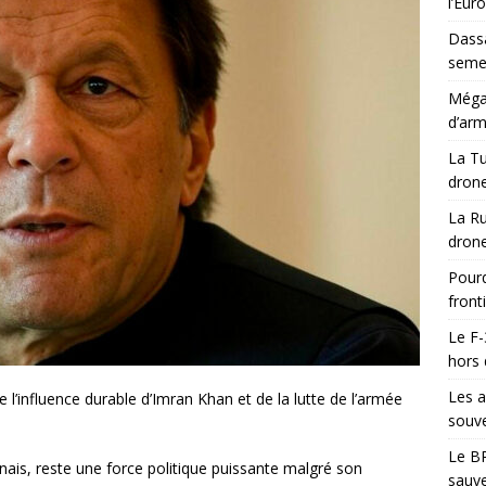
l’Eur
Dassa
semes
Méga-
d’arm
La Tu
drone
La Ru
drone
Pourq
front
Le F-
hors 
Les a
e l’influence durable d’Imran Khan et de la lutte de l’armée
souve
Le BR
nais, reste une force politique puissante malgré son
sauve