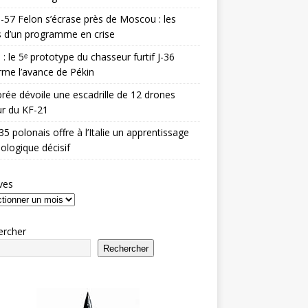
-57 Felon s’écrase près de Moscou : les
es d’un programme en crise
 : le 5ᵉ prototype du chasseur furtif J-36
rme l’avance de Pékin
rée dévoile une escadrille de 12 drones
r du KF-21
35 polonais offre à l’Italie un apprentissage
ologique décisif
ves
ercher
Rechercher