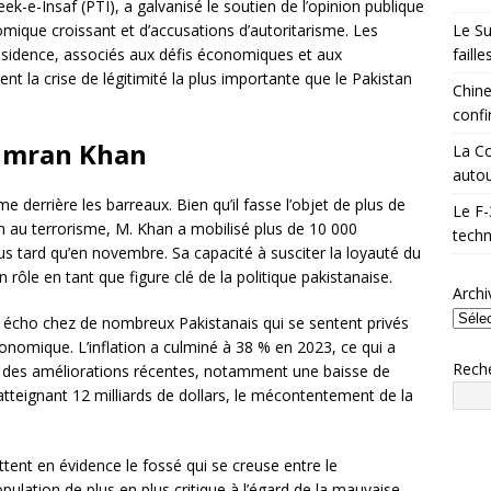
k-e-Insaf (PTI), a galvanisé le soutien de l’opinion publique
Le Su
que croissant et d’accusations d’autoritarisme. Les
faill
ssidence, associés aux défis économiques et aux
nt la crise de légitimité la plus importante que le Pakistan
Chine
confi
’Imran Khan
La Co
autou
 derrière les barreaux. Bien qu’il fasse l’objet de plus de
Le F-
on au terrorisme, M. Khan a mobilisé plus de 10 000
techn
s tard qu’en novembre. Sa capacité à susciter la loyauté du
rôle en tant que figure clé de la politique pakistanaise.
Archi
n écho chez de nombreux Pakistanais qui se sentent privés
économique. L’inflation a culminé à 38 % en 2023, ce qui a
Rech
é des améliorations récentes, notamment une baisse de
 atteignant 12 milliards de dollars, le mécontentement de la
tent en évidence le fossé qui se creuse entre le
lation de plus en plus critique à l’égard de la mauvaise