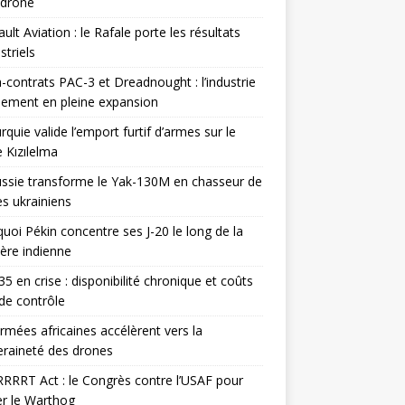
odrone
ult Aviation : le Rafale porte les résultats
triels
contrats PAC-3 et Dreadnought : l’industrie
ement en pleine expansion
rquie valide l’emport furtif d’armes sur le
 Kızılelma
ssie transforme le Yak-130M en chasseur de
s ukrainiens
uoi Pékin concentre ses J-20 le long de la
ière indienne
35 en crise : disponibilité chronique et coûts
de contrôle
rmées africaines accélèrent vers la
raineté des drones
RRRT Act : le Congrès contre l’USAF pour
r le Warthog