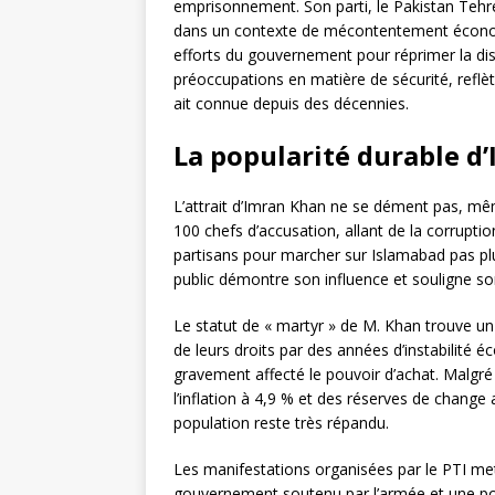
emprisonnement. Son parti, le Pakistan Tehree
dans un contexte de mécontentement économi
efforts du gouvernement pour réprimer la di
préoccupations en matière de sécurité, reflète
ait connue depuis des décennies.
La popularité durable d
L’attrait d’Imran Khan ne se dément pas, même
100 chefs d’accusation, allant de la corrupti
partisans pour marcher sur Islamabad pas plu
public démontre son influence et souligne son 
Le statut de « martyr » de M. Khan trouve u
de leurs droits par des années d’instabilité 
gravement affecté le pouvoir d’achat. Malgr
l’inflation à 4,9 % et des réserves de change
population reste très répandu.
Les manifestations organisées par le PTI met
gouvernement soutenu par l’armée et une popu