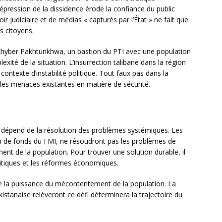
répression de la dissidence érode la confiance du public
ir judiciaire et de médias « capturés par l’État » ne fait que
s citoyens.
 Khyber Pakhtunkhwa, un bastion du PTI avec une population
exité de la situation. L’insurrection talibane dans la région
ontexte d’instabilité politique. Tout faux pas dans la
 les menaces existantes en matière de sécurité.
n dépend de la résolution des problèmes systémiques. Les
ion de fonds du FMI, ne résoudront pas les problèmes de
t de la population. Pour trouver une solution durable, il
olitiques et les réformes économiques.
e la puissance du mécontentement de la population. La
stanaise relèveront ce défi déterminera la trajectoire du