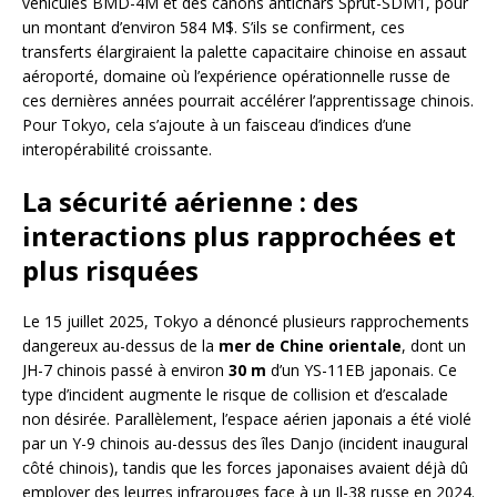
véhicules BMD-4M et des canons antichars Sprut-SDM1, pour
un montant d’environ 584 M$. S’ils se confirment, ces
transferts élargiraient la palette capacitaire chinoise en assaut
aéroporté, domaine où l’expérience opérationnelle russe de
ces dernières années pourrait accélérer l’apprentissage chinois.
Pour Tokyo, cela s’ajoute à un faisceau d’indices d’une
interopérabilité croissante.
La sécurité aérienne : des
interactions plus rapprochées et
plus risquées
Le 15 juillet 2025, Tokyo a dénoncé plusieurs rapprochements
dangereux au-dessus de la
mer de Chine orientale
, dont un
JH-7 chinois passé à environ
30 m
d’un YS-11EB japonais. Ce
type d’incident augmente le risque de collision et d’escalade
non désirée. Parallèlement, l’espace aérien japonais a été violé
par un Y-9 chinois au-dessus des îles Danjo (incident inaugural
côté chinois), tandis que les forces japonaises avaient déjà dû
employer des leurres infrarouges face à un Il-38 russe en 2024.