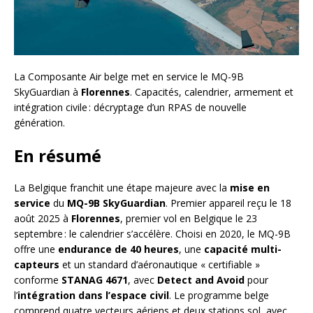
La Composante Air belge met en service le MQ-9B
SkyGuardian à
Florennes
. Capacités, calendrier, armement et
intégration civile : décryptage d’un RPAS de nouvelle
génération.
En résumé
La Belgique franchit une étape majeure avec la
mise en
service
du
MQ-9B SkyGuardian
. Premier appareil reçu le 18
août 2025 à
Florennes
, premier vol en Belgique le 23
septembre : le calendrier s’accélère. Choisi en 2020, le MQ-9B
offre une
endurance de 40 heures
, une
capacité multi-
capteurs
et un standard d’aéronautique « certifiable »
conforme
STANAG 4671
, avec
Detect and Avoid
pour
l’
intégration dans l’espace civil
. Le programme belge
comprend quatre vecteurs aériens et deux stations sol, avec