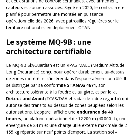
et deux stations de contrôle certifiables, avec armement,
capteurs et soutien associés. Signé en 2020, le contrat a été
planifié pour permettre une montée en puissance
opérationnelle dès 2026, avec patrouilles régulières sur le
territoire national et en déploiement OTAN.
Le système MQ-9B : une
architecture certifiable
Le MQ-9B SkyGuardian est un RPAS MALE (Medium Altitude
Long Endurance) conçu pour opérer durablement au-dessus
de zones d’intérêt et s’insérer dans l’espace aérien contrôlé. Il
se distingue par sa conformité
STANAG 4671
, son
architecture tolérante à la foudre et au givre, et par le kit
Detect and Avoid
(TCAS/DAA et radar de « due regard ») qui
autorise des transits au-dessus de zones peuplées selon les
autorisations. L’appareil affiche une
endurance de 40
heures
, un plafond opérationnel de 12 200 m (40 000 ft), une
envergure de 24 m et une charge utile externe maximale de 2
155 kg répartie sur neuf points d’emport. La station sol «