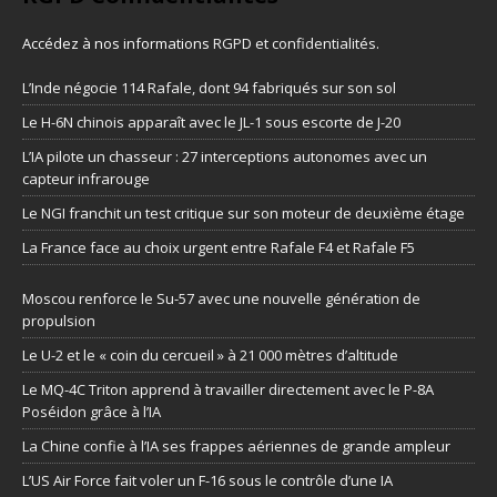
Accédez à nos informations
RGPD et confidentialités
.
L’Inde négocie 114 Rafale, dont 94 fabriqués sur son sol
Le H-6N chinois apparaît avec le JL-1 sous escorte de J-20
L’IA pilote un chasseur : 27 interceptions autonomes avec un
capteur infrarouge
Le NGI franchit un test critique sur son moteur de deuxième étage
La France face au choix urgent entre Rafale F4 et Rafale F5
Moscou renforce le Su-57 avec une nouvelle génération de
propulsion
Le U-2 et le « coin du cercueil » à 21 000 mètres d’altitude
Le MQ-4C Triton apprend à travailler directement avec le P-8A
Poséidon grâce à l’IA
La Chine confie à l’IA ses frappes aériennes de grande ampleur
L’US Air Force fait voler un F-16 sous le contrôle d’une IA