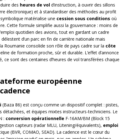
oduire des
heures de vol
d’instruction, à ouvrir des sillons
rre électronique) et à standardiser des méthodes au profit
ro symbolique matérialise une
cession sous conditions
où
cière. Cette formule simplifie aussi la gouvernance : moins de
r l’emploi quotidien des avions, tout en gardant un cadre
 délestent d’un parc en fin de carrière nationale mais
 la Roumanie consolide son rôle de pays cadre sur la
côte
ipeline de formation proche, sûr et durable. L’effet d’annonce
té, ce sont des centaines d’heures de vol transférées chaque
 plateforme européenne
 cadence
i
(Baza 86) est conçu comme un dispositif complet : pistes,
es détachées, et équipes mixtes instructeurs-techniciens. Le
N :
conversion opérationnelle
F-16AM/BM (Block 15
 gestion capteurs (radar MLU, Litening/équivalents),
emploi
tique (BVR, COMAO, SEAD). La cadence est le cœur du
pilotes “mission ready” en mois, pas en années. Un schéma