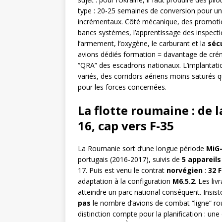
type : 20-25 semaines de conversion pour un 
incrémentaux. Côté mécanique, des promot
bancs systèmes, l’apprentissage des inspect
l’armement, l’oxygène, le carburant et la
séc
avions dédiés formation = davantage de créne
“QRA” des escadrons nationaux. L’implantat
variés, des corridors aériens moins saturés q
pour les forces concernées.
La flotte roumaine : de l
16, cap vers F-35
La Roumanie sort d’une longue période
MiG
portugais (2016-2017), suivis de
5 appareils
17. Puis est venu le contrat
norvégien
:
32 F
adaptation à la configuration
M6.5.2
. Les li
atteindre un parc national conséquent. Insist
pas
le nombre d’avions de combat “ligne” rou
distinction compte pour la planification : une