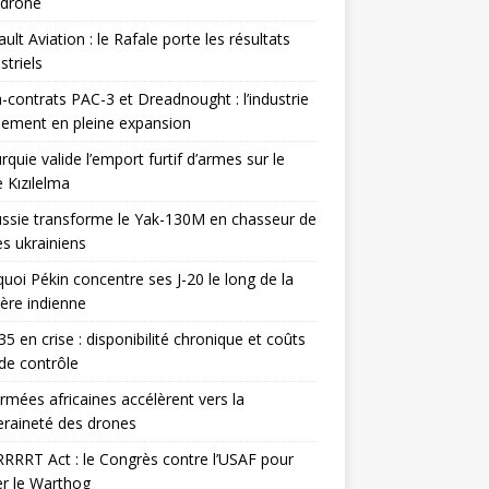
odrone
ult Aviation : le Rafale porte les résultats
triels
contrats PAC-3 et Dreadnought : l’industrie
ement en pleine expansion
rquie valide l’emport furtif d’armes sur le
 Kızılelma
ssie transforme le Yak-130M en chasseur de
s ukrainiens
uoi Pékin concentre ses J-20 le long de la
ière indienne
35 en crise : disponibilité chronique et coûts
de contrôle
rmées africaines accélèrent vers la
raineté des drones
RRRT Act : le Congrès contre l’USAF pour
r le Warthog