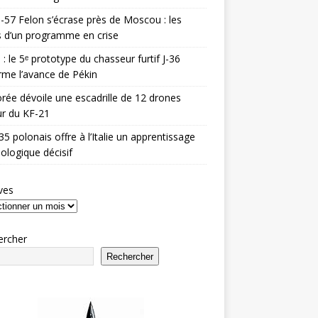
-57 Felon s’écrase près de Moscou : les
es d’un programme en crise
 : le 5ᵉ prototype du chasseur furtif J-36
rme l’avance de Pékin
rée dévoile une escadrille de 12 drones
r du KF-21
35 polonais offre à l’Italie un apprentissage
ologique décisif
ves
ercher
Rechercher