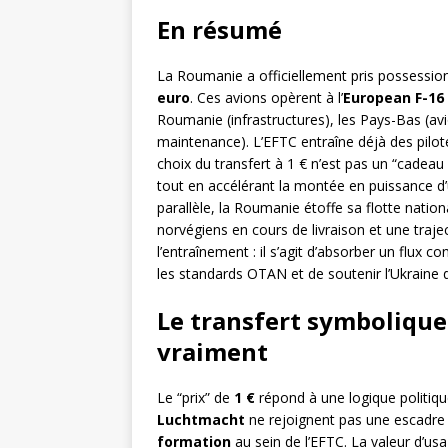
En résumé
La Roumanie a officiellement pris possessio
euro
. Ces avions opèrent à l’
European F-16
Roumanie (infrastructures), les Pays-Bas (av
maintenance). L’EFTC entraîne déjà des pilo
choix du transfert à 1 € n’est pas un “cadeau d
tout en accélérant la montée en puissance d
parallèle, la Roumanie étoffe sa flotte natio
norvégiens en cours de livraison et une traje
l’entraînement : il s’agit d’absorber un flux c
les standards OTAN et de soutenir l’Ukraine 
Le transfert symbolique à
vraiment
Le “prix” de
1 €
répond à une logique politiqu
Luchtmacht
ne rejoignent pas une escadre 
formation
au sein de l’EFTC. La valeur d’usa