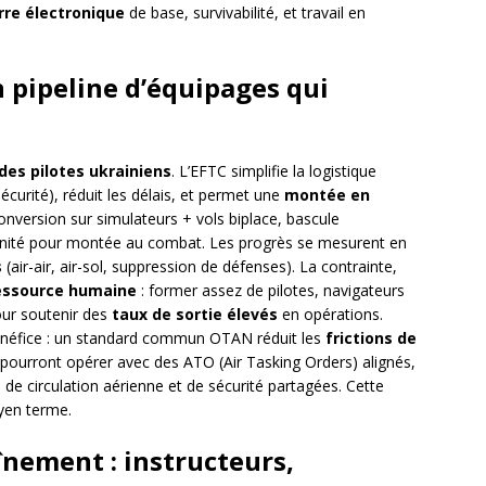
rre électronique
de base, survivabilité, et travail en
un pipeline d’équipages qui
es pilotes ukrainiens
. L’EFTC simplifie la logistique
curité), réduit les délais, et permet une
montée en
 conversion sur simulateurs + vols biplace, bascule
unité pour montée au combat. Les progrès se mesurent en
s
(air-air, air-sol, suppression de défenses). La contrainte,
essource humaine
: former assez de pilotes, navigateurs
our soutenir des
taux de sortie élevés
en opérations.
bénéfice : un standard commun OTAN réduit les
frictions de
 pourront opérer avec des ATO (Air Tasking Orders) alignés,
s
de circulation aérienne et de sécurité partagées. Cette
en terme.
înement : instructeurs,