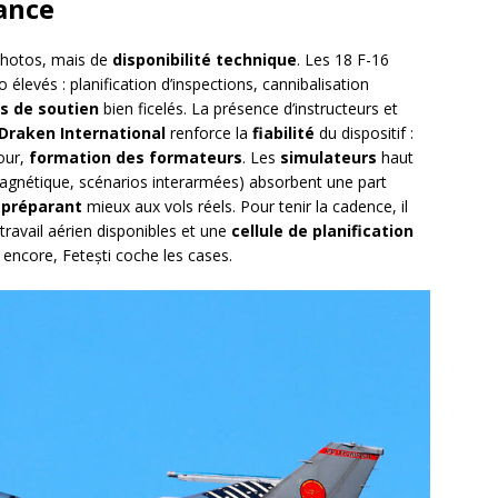
ance
 photos, mais de
disponibilité technique
. Les 18 F-16
élevés : planification d’inspections, cannibalisation
s de soutien
bien ficelés. La présence d’instructeurs et
Draken International
renforce la
fiabilité
du dispositif :
our,
formation des formateurs
. Les
simulateurs
haut
gnétique, scénarios interarmées) absorbent une part
t
préparant
mieux aux vols réels. Pour tenir la cadence, il
ravail aérien disponibles et une
cellule de planification
à encore, Fetești coche les cases.