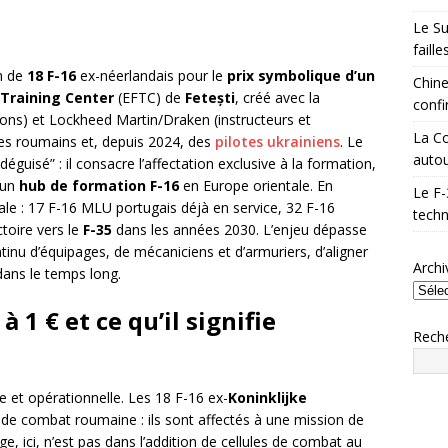
Le Su
faill
n de
18 F-16
ex-néerlandais pour le
prix symbolique d’un
Chine
 Training Center
(EFTC) de
Fetești
, créé avec la
confi
ions) et Lockheed Martin/Draken (instructeurs et
La Co
tes roumains et, depuis 2024, des
pilotes ukrainiens
. Le
autou
éguisé” : il consacre l’affectation exclusive à la formation,
’un
hub de formation F-16
en Europe orientale. En
Le F-
nale : 17 F-16 MLU portugais déjà en service, 32 F-16
techn
ctoire vers le
F-35
dans les années 2030. L’enjeu dépasse
ontinu d’équipages, de mécaniciens et d’armuriers, d’aligner
Archi
dans le temps long.
 1 € et ce qu’il signifie
Rech
e et opérationnelle. Les 18 F-16 ex-
Koninklijke
de combat roumaine : ils sont affectés à une mission de
ge, ici, n’est pas dans l’addition de cellules de combat au