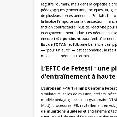
registre roumain, mais dans la capacité à pr
pédagogiques (conversion, tactiques, tir, gue
de plusieurs forces aériennes. En clair : l’eu
la finalité l’emporte sur la transaction finan
friction contractuelle, plus de réactivité pou
intergouvernemental clair. Les néerlandais se
encore
très pertinent
pour l’entraînement,
Est de l’OTAN
, et l’Ukraine bénéficie d’un p
— “pour un euro” — est secondaire ; la réali
mois de la théorie au terrain.
L’EFTC de Fetești : une
d’entraînement à haute
L’
European F-16 Training Center
à
Feteșt
simulateurs, salles de mission, ateliers, pièc
modèle pédagogique suit la grammaire OTA
MLU), procédures IFR, ravitaillement en vol,
de munitions guidées
et entraînement tac
sujet : pour l’Ukraine, il faut produire des 