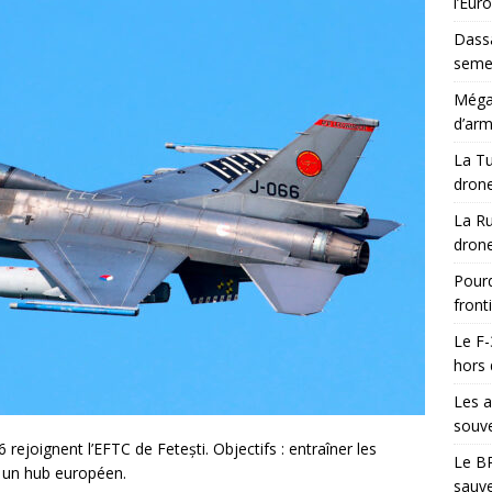
l’Eur
Dassa
semes
Méga-
d’arm
La Tu
drone
La Ru
drone
Pourq
front
Le F-
hors 
Les a
souve
rejoignent l’EFTC de Fetești. Objectifs : entraîner les
Le BR
r un hub européen.
sauve