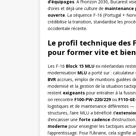
d’équipages
. À l’horizon 2030, Bucarest vis
d’ores et déjà une culture de
maintenance p
ouverte
. La séquence F-16 (Portugal + Norvè
crédibilise la transition, standardise les pr
occidentale récente.
Le profil technique des 
pour former vite et bien
Les F-16
Block 15 MLU
ex-néerlandais resten
modernisation
MLU
a porté sur : calculateur
BVR
accrues, emploi de munitions guidées de 
modernisé et la gestion de la situation tacti
restent
exigeants
pour entraîner à la fusio
on rencontre
F100-PW-220/229
ou
F110-GE
logistiques et de maintenance différentes — u
structures, l’aire MLU a bénéficié d’
extensio
d’encaisser une
forte cadence
d’instruction
moderne
pour enseigner les tactiques actue
l’apprentissage. Pour l’Ukraine, cela signifie a