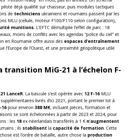
pilote déjà qualifié sur chasseur, puis modules tactiques
ions de
techniciens
ukrainiens et roumains passent par les
ions MLU (cellule, moteur F100/F110 selon configuration),
urité munitions
. L’EFTC démultiplie l’effet de parc : 18
aux, moins de conflits avec les agendas “police du ciel” et
ion en Roumanie offre aussi des
espaces d’entraînement
ue l’Europe de l’Ouest, et une proximité géopolitique utile
a transition MiG-21 à l’échelon F-
-21 LanceR
. La bascule s’est opérée avec
12 F-16
MLU
supplémentaires livrés d’ici 2021, portant le premier lot à
-16
pour environ
388 M€
, incluant pièces, formation et
vraisons se sont échelonnées à partir de 2023 et 2024, pour
ons : les
18
ex-néerlandais transférés à 1 €
n’augmentent
mains ; ils
stabilisent
la
capacité de formation
. Cette
 chose est l’ordre de bataille, autre chose la
production