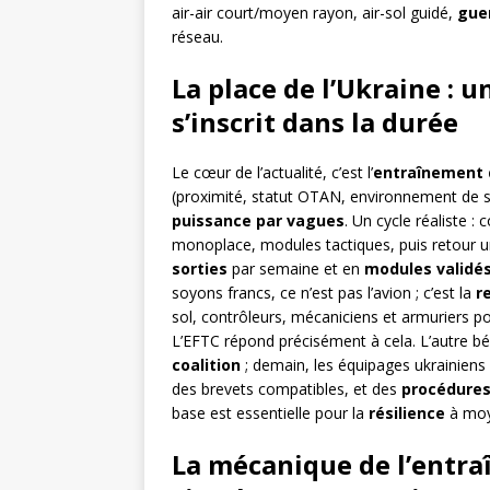
air-air court/moyen rayon, air-sol guidé,
gue
réseau.
La place de l’Ukraine : 
s’inscrit dans la durée
Le cœur de l’actualité, c’est l’
entraînement d
(proximité, statut OTAN, environnement de sé
puissance par vagues
. Un cycle réaliste :
monoplace, modules tactiques, puis retour 
sorties
par semaine et en
modules validé
soyons francs, ce n’est pas l’avion ; c’est la
r
sol, contrôleurs, mécaniciens et armuriers p
L’EFTC répond précisément à cela. L’autre 
coalition
; demain, les équipages ukrainiens
des brevets compatibles, et des
procédure
base est essentielle pour la
résilience
à moy
La mécanique de l’entra