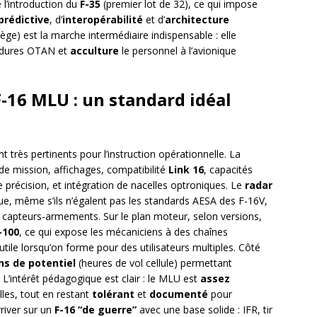
e l’introduction du
F-35
(premier lot de 32), ce qui impose
rédictive
, d’
interopérabilité
et d’
architecture
ge) est la marche intermédiaire indispensable : elle
océdures OTAN et
acculture
le personnel à l’avionique
F-16 MLU : un standard idéal
t très pertinents pour l’instruction opérationnelle. La
 de mission, affichages, compatibilité
Link 16
, capacités
précision, et intégration de nacelles optroniques. Le
radar
que, même s’ils n’égalent pas les standards AESA des F-16V,
n capteurs-armements. Sur le plan moteur, selon versions,
-100
, ce qui expose les mécaniciens à des chaînes
tile lorsqu’on forme pour des utilisateurs multiples. Côté
ns de potentiel
(heures de vol cellule) permettant
. L’intérêt pédagogique est clair : le MLU est
assez
lles, tout en restant
tolérant
et
documenté
pour
rriver sur un
F-16 “de guerre”
avec une base solide : IFR, tir