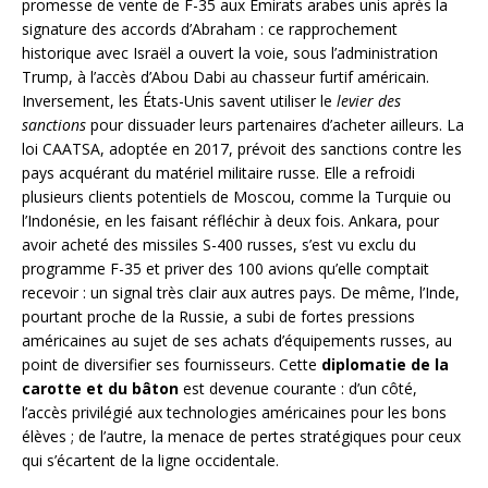
promesse de vente de F-35 aux Émirats arabes unis après la
signature des accords d’Abraham : ce rapprochement
historique avec Israël a ouvert la voie, sous l’administration
Trump, à l’accès d’Abou Dabi au chasseur furtif américain.
Inversement, les États-Unis savent utiliser le
levier des
sanctions
pour dissuader leurs partenaires d’acheter ailleurs. La
loi CAATSA, adoptée en 2017, prévoit des sanctions contre les
pays acquérant du matériel militaire russe. Elle a refroidi
plusieurs clients potentiels de Moscou, comme la Turquie ou
l’Indonésie, en les faisant réfléchir à deux fois. Ankara, pour
avoir acheté des missiles S-400 russes, s’est vu exclu du
programme F-35 et priver des 100 avions qu’elle comptait
recevoir : un signal très clair aux autres pays. De même, l’Inde,
pourtant proche de la Russie, a subi de fortes pressions
américaines au sujet de ses achats d’équipements russes, au
point de diversifier ses fournisseurs. Cette
diplomatie de la
carotte et du bâton
est devenue courante : d’un côté,
l’accès privilégié aux technologies américaines pour les bons
élèves ; de l’autre, la menace de pertes stratégiques pour ceux
qui s’écartent de la ligne occidentale.