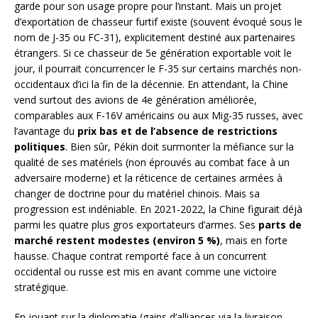
garde pour son usage propre pour l’instant. Mais un projet
d’exportation de chasseur furtif existe (souvent évoqué sous le
nom de J-35 ou FC-31), explicitement destiné aux partenaires
étrangers. Si ce chasseur de 5e génération exportable voit le
jour, il pourrait concurrencer le F-35 sur certains marchés non-
occidentaux d’ici la fin de la décennie. En attendant, la Chine
vend surtout des avions de 4e génération améliorée,
comparables aux F-16V américains ou aux Mig-35 russes, avec
l’avantage du
prix bas et de l’absence de restrictions
politiques
. Bien sûr, Pékin doit surmonter la méfiance sur la
qualité de ses matériels (non éprouvés au combat face à un
adversaire moderne) et la réticence de certaines armées à
changer de doctrine pour du matériel chinois. Mais sa
progression est indéniable. En 2021-2022, la Chine figurait déjà
parmi les quatre plus gros exportateurs d’armes. Ses
parts de
marché restent modestes (environ 5 %)
, mais en forte
hausse. Chaque contrat remporté face à un concurrent
occidental ou russe est mis en avant comme une victoire
stratégique.
En jouant sur la diplomatie (gains d’alliances via la livraison