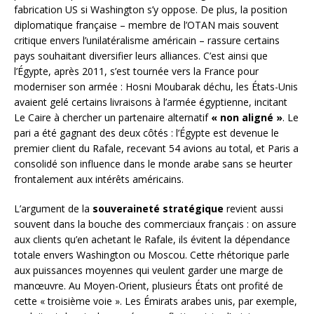
fabrication US si Washington s’y oppose. De plus, la position
diplomatique française – membre de l’OTAN mais souvent
critique envers l’unilatéralisme américain – rassure certains
pays souhaitant diversifier leurs alliances. C’est ainsi que
l’Égypte, après 2011, s’est tournée vers la France pour
moderniser son armée : Hosni Moubarak déchu, les États-Unis
avaient gelé certains livraisons à l’armée égyptienne, incitant
Le Caire à chercher un partenaire alternatif
« non aligné »
. Le
pari a été gagnant des deux côtés : l’Égypte est devenue le
premier client du Rafale, recevant 54 avions au total, et Paris a
consolidé son influence dans le monde arabe sans se heurter
frontalement aux intérêts américains.
L’argument de la
souveraineté stratégique
revient aussi
souvent dans la bouche des commerciaux français : on assure
aux clients qu’en achetant le Rafale, ils évitent la dépendance
totale envers Washington ou Moscou. Cette rhétorique parle
aux puissances moyennes qui veulent garder une marge de
manœuvre. Au Moyen-Orient, plusieurs États ont profité de
cette « troisième voie ». Les Émirats arabes unis, par exemple,