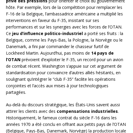
privé des pressions
pour orienter le choix du gouvernement
hôte. Par exemple, lors de la compétition pour remplacer les
F-16 de la Belgique, l’ambassadrice américaine a multiplié les
interventions en faveur du F-35, insistant sur ses
performances et sur les synergies avec les forces de l’OTAN.
Ce
jeu d’influence politico-industriel
a porté ses fruits : la
Belgique, comme les Pays-Bas, la Pologne, la Norvège ou le
Danemark, a fini par commander le chasseur furtif de
Lockheed Martin. Aujourd’hui, pas moins de
14 pays de
l’OTAN
prévoient d’exploiter le F-35, un record pour un avion
de combat récent. Washington s’appuie sur cet argument de
standardisation pour convaincre d’autres alliés hésitants, en
soulignant qu’intégrer le “club F-35” facilite les opérations
conjointes et l’accès aux mises à jour technologiques
partagées.
Au-delà du discours stratégique, les États-Unis savent aussi
attirer les clients avec des
compensations industrielles
.
Historiquement, le fameux contrat du siècle F-16 dans les
années 1970 a été conclu en offrant aux petits pays de l’OTAN
(Belgique, Pays-Bas, Danemark, Norvège) la production locale