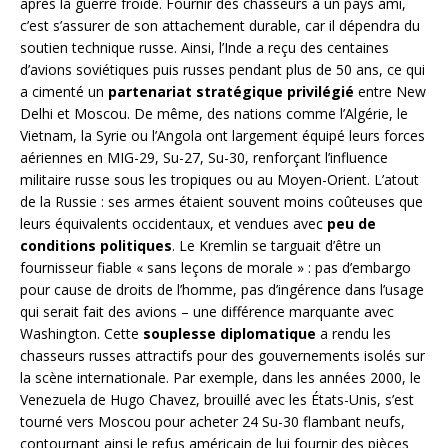
après la guerre froide. Fournir des chasseurs à un pays ami,
c’est s’assurer de son attachement durable, car il dépendra du
soutien technique russe. Ainsi, l’Inde a reçu des centaines
d’avions soviétiques puis russes pendant plus de 50 ans, ce qui
a cimenté un
partenariat stratégique privilégié
entre New
Delhi et Moscou. De même, des nations comme l’Algérie, le
Vietnam, la Syrie ou l’Angola ont largement équipé leurs forces
aériennes en MIG-29, Su-27, Su-30, renforçant l’influence
militaire russe sous les tropiques ou au Moyen-Orient. L’atout
de la Russie : ses armes étaient souvent moins coûteuses que
leurs équivalents occidentaux, et vendues avec
peu de
conditions politiques
. Le Kremlin se targuait d’être un
fournisseur fiable « sans leçons de morale » : pas d’embargo
pour cause de droits de l’homme, pas d’ingérence dans l’usage
qui serait fait des avions – une différence marquante avec
Washington. Cette
souplesse diplomatique
a rendu les
chasseurs russes attractifs pour des gouvernements isolés sur
la scène internationale. Par exemple, dans les années 2000, le
Venezuela de Hugo Chavez, brouillé avec les États-Unis, s’est
tourné vers Moscou pour acheter 24 Su-30 flambant neufs,
contournant ainsi le refus américain de lui fournir des pièces