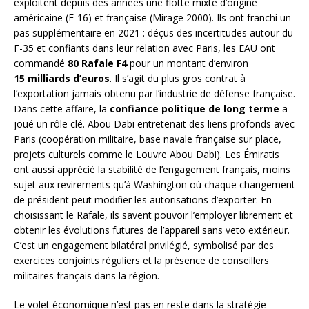
exploitent depuis des années une flotte mixte d’origine
américaine (F-16) et française (Mirage 2000). Ils ont franchi un
pas supplémentaire en 2021 : déçus des incertitudes autour du
F-35 et confiants dans leur relation avec Paris, les EAU ont
commandé
80 Rafale F4
pour un montant d’environ
15 milliards d’euros
. Il s’agit du plus gros contrat à
l’exportation jamais obtenu par l’industrie de défense française.
Dans cette affaire, la
confiance politique de long terme
a
joué un rôle clé. Abou Dabi entretenait des liens profonds avec
Paris (coopération militaire, base navale française sur place,
projets culturels comme le Louvre Abou Dabi). Les Émiratis
ont aussi apprécié la stabilité de l’engagement français, moins
sujet aux revirements qu’à Washington où chaque changement
de président peut modifier les autorisations d’exporter. En
choisissant le Rafale, ils savent pouvoir l’employer librement et
obtenir les évolutions futures de l’appareil sans veto extérieur.
C’est un engagement bilatéral privilégié, symbolisé par des
exercices conjoints réguliers et la présence de conseillers
militaires français dans la région.
Le volet économique n’est pas en reste dans la stratégie