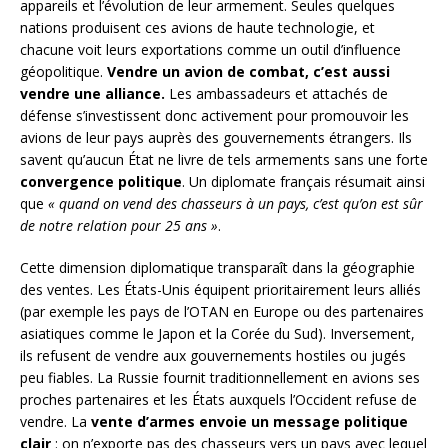
appareils et l’évolution de leur armement. Seules quelques
nations produisent ces avions de haute technologie, et
chacune voit leurs exportations comme un outil d’influence
géopolitique.
Vendre un avion de combat, c’est aussi
vendre une alliance.
Les ambassadeurs et attachés de
défense s’investissent donc activement pour promouvoir les
avions de leur pays auprès des gouvernements étrangers. Ils
savent qu’aucun État ne livre de tels armements sans une forte
convergence politique
. Un diplomate français résumait ainsi
que
« quand on vend des chasseurs à un pays, c’est qu’on est sûr
de notre relation pour 25 ans »
.
Cette dimension diplomatique transparaît dans la géographie
des ventes. Les États-Unis équipent prioritairement leurs alliés
(par exemple les pays de l’OTAN en Europe ou des partenaires
asiatiques comme le Japon et la Corée du Sud). Inversement,
ils refusent de vendre aux gouvernements hostiles ou jugés
peu fiables. La Russie fournit traditionnellement en avions ses
proches partenaires et les États auxquels l’Occident refuse de
vendre. La
vente d’armes envoie un message politique
clair
: on n’exporte pas des chasseurs vers un pays avec lequel