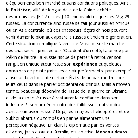
d’équipements bon marché et sans conditions politiques. Ainsi,
le
Pakistan
, allié de longue date de la Chine, achète
désormais des JF-17 et des J-10 chinois plutôt que des Mig-29
russes. La concurrence sino-russe se fait jour aussi en Afrique
ou en Asie centrale, où des chasseurs légers chinois peuvent
venir damer le pion aux appareils russes d’ancienne génération.
Cette situation complique l’avenir de Moscou sur le marché
des chasseurs : pressée par l’Occident d’un côté, talonnée par
Pékin de l’autre, la Russie risque de peiner à retrouver son
rang. Son unique atout reste son
expérience
et quelques
domaines de pointe (missiles air-air performants, par exemple)
ainsi que la volonté de certains États de ne pas mettre tous
leurs œufs dans le panier occidental ou chinois. Mais à moyen
terme, beaucoup dépendra de l’issue de la guerre en Ukraine
et de la capacité russe à restaurer la confiance dans son
industrie. Si son armée montre des faiblesses, qui voudra
acheter un avion russe ? Déjà, les images d’hélicoptères et de
Sukhoi abattus ou tombés en panne alimentent une
perception négative. En clair, la diplomatie par les ventes
d’avions, jadis atout du Kremlin, est en crise.
Moscou devra