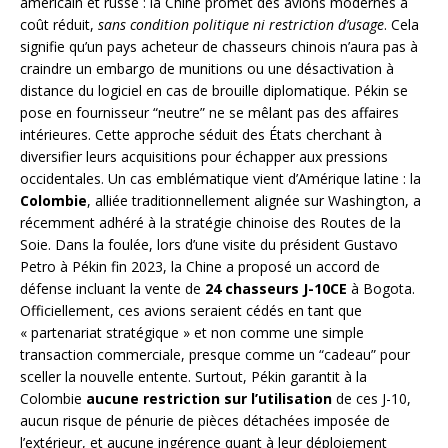
américain et russe : la Chine promet des avions modernes à
coût réduit,
sans condition politique ni restriction d’usage
. Cela
signifie qu’un pays acheteur de chasseurs chinois n’aura pas à
craindre un embargo de munitions ou une désactivation à
distance du logiciel en cas de brouille diplomatique. Pékin se
pose en fournisseur “neutre” ne se mêlant pas des affaires
intérieures. Cette approche séduit des États cherchant à
diversifier leurs acquisitions pour échapper aux pressions
occidentales. Un cas emblématique vient d’Amérique latine : la
Colombie
, alliée traditionnellement alignée sur Washington, a
récemment adhéré à la stratégie chinoise des Routes de la
Soie. Dans la foulée, lors d’une visite du président Gustavo
Petro à Pékin fin 2023, la Chine a proposé un accord de
défense incluant la vente de
24 chasseurs J-10CE
à Bogota.
Officiellement, ces avions seraient cédés en tant que
« partenariat stratégique » et non comme une simple
transaction commerciale, presque comme un “cadeau” pour
sceller la nouvelle entente. Surtout, Pékin garantit à la
Colombie
aucune restriction sur l’utilisation
de ces J-10,
aucun risque de pénurie de pièces détachées imposée de
l’extérieur, et aucune ingérence quant à leur déploiement