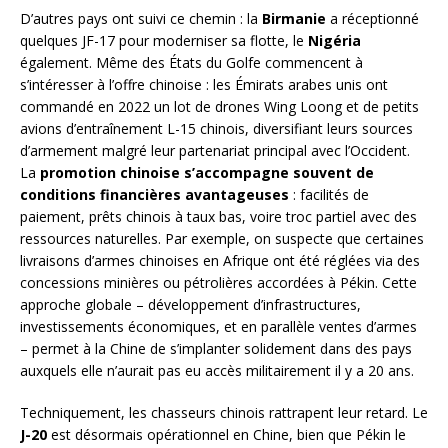
D’autres pays ont suivi ce chemin : la
Birmanie
a réceptionné
quelques JF-17 pour moderniser sa flotte, le
Nigéria
également. Même des États du Golfe commencent à
s’intéresser à l’offre chinoise : les Émirats arabes unis ont
commandé en 2022 un lot de drones Wing Loong et de petits
avions d’entraînement L-15 chinois, diversifiant leurs sources
d’armement malgré leur partenariat principal avec l’Occident.
La
promotion chinoise s’accompagne souvent de
conditions financières avantageuses
: facilités de
paiement, prêts chinois à taux bas, voire troc partiel avec des
ressources naturelles. Par exemple, on suspecte que certaines
livraisons d’armes chinoises en Afrique ont été réglées via des
concessions minières ou pétrolières accordées à Pékin. Cette
approche globale – développement d’infrastructures,
investissements économiques, et en parallèle ventes d’armes
– permet à la Chine de s’implanter solidement dans des pays
auxquels elle n’aurait pas eu accès militairement il y a 20 ans.
Techniquement, les chasseurs chinois rattrapent leur retard. Le
J-20
est désormais opérationnel en Chine, bien que Pékin le