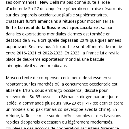
ses commandes : New Delhi n’a pas donné suite à l’idée
d’acheter le Su-57 de cinquième génération et mise désormais
sur des appareils occidentaux (Rafale supplémentaires,
chasseurs furtifs américains à l’étude) pour moderniser sa
flotte.
Le recul de la Russie est spectaculaire
: sa part
dans les exportations mondiales d’armes est tombée en
dessous de 8 %, alors qu’elle dépassait 20 % quelques années
auparavant. Ses revenus à l’export se sont effondrés de moitié
entre 2016-2021 et 2022-2023. En 2023, la France lui a ravi la
place de deuxième exportateur mondial, une bascule
inimaginable il y a encore dix ans.
Moscou tente de compenser cette perte de vitesse en se
rabattant sur les marchés où la concurrence occidentale est
absente. L’Iran, sous embargo occidental, discute pour
recevoir des Su-35 russes ; la Birmanie, dirigée par une junte
isolée, a commandé plusieurs MiG-29 et JF-17 (ce dernier étant
un modèle sino-pakistanais co-développé avec la Chine). En
Afrique, la Russie mise sur des offres souples et des livraisons
rapides d’appareils d’occasion ou légèrement modernisés,
couplées à des accords de coopération sécuritaire (présence