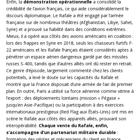
Enfin, la
démonstration opérationnelle
a consolidé la
crédibilité de l’avion français, ce qui aide considérablement le
discours diplomatique. Le Rafale a été engagé par l’armée
française sur de nombreux théâtres (Afghanistan, Libye, Sahel,
Syrie) et a prouvé sa fiabilité dans des conditions extrêmes.
Mieux, il a opéré aux côtés des avions américains en coalition :
lors des frappes en Syrie en 2018, seuls les chasseurs furtifs F-
22 américains et les Rafale français étaient considérés aptes à
pénétrer un espace aérien dangereux gardé par des missiles
russes S-400, tandis que d’autres alliés ont dû rester en retrait.
Ce genre d’épisode, largement commenté chez les clients
potentiels, a levé le doute sur les capacités du Rafale et
montré que la France disposait d’une armée de l’air de premier
plan. En outre, Paris a utilisé sa force aérienne comme vitrine à
l’export : des déploiements lointains (mission « Pégase »
jusqu’en Asie-Pacifique) ou la participation à des exercices
internationaux prestigieux (Red Flag aux États-Unis) ont mis en
scène le Rafale aux côtés des appareils alliés, prouvant son
interopérabilité.
Chaque vente du Rafale, enfin,
s’accompagne d’un partenariat militaire durable
:
formation des pilotes et mécaniciens du client en France,