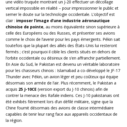
une vidéo truquée montrant un J-20 effectuer un décollage
vertical impossible en réalité – pour impressionner le public et
semer le doute sur la technologie occidentale. L’objectif est
clair :
imposer l’image d’une industrie aéronautique
chinoise de pointe
, au moins équivalente sinon supérieure à
celle des Européens ou des Russes, et présenter ses avions
comme le choix de l’avenir pour les pays émergents. Pékin sait
toutefois que la plupart des alliés des États-Unis lui resteront
fermés ; c’est pourquoi il cible les clients situés en dehors de
l’orbite occidentale ou désireux de s’en affranchir partiellement.
En Asie du Sud, le Pakistan est devenu un véritable laboratoire
pour les chasseurs chinois : Islamabad a co-développé le JF-17
Thunder avec Pékin, un avion léger et peu coûteux qui équipe
désormais son armée de l’air. Plus récemment, le Pakistan a
acquis
25 J-10CE
(version export du J-10 chinois) afin de
contrer la menace des Rafale indiens. Ces J-10 pakistanais ont
été exhibés fièrement lors d’un défilé militaire, signe que la
Chine fournit désormais des avions de classe intermédiaire
capables de tenir leur rang face aux appareils occidentaux de
la région.