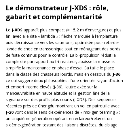
Le démonstrateur J-XDS : rôle,
gabarit et complémentarité
Le
J-XDS
apparaît plus compact (≈ 15,2 m d’envergure) et plus
fin, avec aile dite « lambda » : flèche marquée à l’emplanture
puis décroissance vers les saumons, optimisée pour retarder
l’onde de choc en transsonique tout en ménageant des bords
de fuite continus pour le contrôle. La bi-propulsion réduit la
complexité par rapport au tri-réacteur, abaisse la masse et
simplifie la maintenance en phase d’essai. Sa taille le place
dans la classe des chasseurs lourds, mais en dessous du
J-36
,
ce qui suggère deux philosophies : l’une orientée rayon d’action
et emport interne élevés (J-36), l’autre axée sur la
manœuvrabilité en haute altitude et la gestion fine de la
signature sur des profils plus courts (J-XDS). Des séquences
récentes près de Chengdu montrant un vol en patrouille avec
J-20
vont dans le sens d’expériences de « mix-gen teaming » :
un cinquième-génération opérant en éclaireur/relay et un
sixième-génération testant des liaisons discrètes, du ciblage