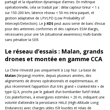
partagé et la répartition dynamique d’armes. En métrique
opérationnelle, cela se traduit par : délai capteur-tireur < 1 s
sur 150-200 km, latence réseau < 50 ms intra-paquet, et
gestion adaptative de LPI/LPD (Low Probability of
Intercept/Detection). Le
J-XDS
peut aussi servir de banc d’essai
pour des antennes conformes et des capteurs ESM élargis,
nécessaires pour une SA (situational awareness) multi-bande
sans pénaliser la SER.
Le réseau d’essais : Malan, grands
drones et montée en gamme CCA
La Chine n’investit pas uniquement à Lop Nur. La base de
Malan
(Xinjiang) montre, depuis plusieurs années, des
alignements de drones opérationnels et expérimentaux, et
plus récemment l’apparition d’un très grand « cranked-kite » de
type GJ-X, proche par le gabarit d’un bombardier furtif réduit.
Ces plateformes, à envergures estimées > 20 m, indiquent une
volonté d’atteindre la persistance HALE (High-Altitude Long
Endurance) avec charges utiles ISR lourdes et relais de