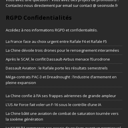
Contactez-nous directement par email sur contact @ seoinside.fr
RGPD Confidentialités
Accédez à nos informations
RGPD et confidentialités
.
La France face au choix urgent entre Rafale F4 et Rafale F5
La Chine dévoile trois drones pour le renseignement interarmées
Après le SCAF, le conflit Dassault-Airbus menace l’Eurodrone
Dassault Aviation : le Rafale porte les résultats semestriels
Méga-contrats PAC-3 et Dreadnought : l’industrie d’armement en
pleine expansion
La Chine confie à l’IA ses frappes aériennes de grande ampleur
L’US Air Force fait voler un F-16 sous le contrôle d’une IA
La Chine bâtit une aviation de combat de saturation tournée vers
la sixième génération
Le KAAN P1 commence ses essais de roulage avant un premier vol