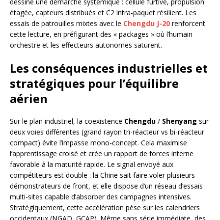
dessine une démarche systémique : cellule furtive, propulsion
étagée, capteurs distribués et C2 intra-paquet résilient. Les
essais de patrouilles mixtes avec le
Chengdu
J-20
renforcent
cette lecture, en préfigurant des « packages » où l’humain
orchestre et les effecteurs autonomes saturent.
Les conséquences industrielles et
stratégiques pour l’équilibre
aérien
Sur le plan industriel, la coexistence
Chengdu
/
Shenyang
sur
deux voies différentes (grand rayon tri-réacteur vs bi-réacteur
compact) évite l’impasse mono-concept. Cela maximise
l’apprentissage croisé et crée un rapport de forces interne
favorable à la maturité rapide. Le signal envoyé aux
compétiteurs est double : la Chine sait faire voler plusieurs
démonstrateurs de front, et elle dispose d’un réseau d’essais
multi-sites capable d’absorber des campagnes intensives.
Stratégiquement, cette accélération pèse sur les calendriers
occidentaux (NGAD, GCAP). Même sans série immédiate, des