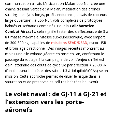
communication air-air. L’articulation Malan-Lop Nur crée une
chaîne d’essais verticale : à Malan, maturation des drones
stratégiques (vols longs, profils endurance, essais de capteurs
large ouverture) ; à Lop Nur, vols complexes de prototypes
habités et scénarios combinés. Pour la
Collaborative
Combat Aircraft
, cela signifie tester des « effecteurs » de 3 à
8 t masse maximale, vitesse sub-supersonique, avec emport
de 300-800 kg, capables de
missions SEAD/DEAD
, escort ISR
et brouillage directionnel. Des images récentes montrent au
moins une aile volante géante en mise en l’air, confirmant le
passage du roulage à la campagne de vol. L’enjeu chiffré est
clair : atteindre des coûts de cycle vie par effecteur < 20-30 %
d’un chasseur habité, et des ratios 1:3 à 1:6 (piloté:CCAs) selon
mission. Cette approche permet de diluer le risque dans la
saturation et de préserver les cellules habitées haut-coût.
Le volet naval : de GJ-11 à GJ-21 et
l’extension vers les porte-
aéronefs