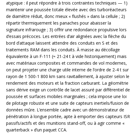
atypique : il peut répondre à trois contraintes techniques — 1)
maintenir une poussée totale élevée avec des turboréacteurs
de diamètre réduit, donc mieux « flushés » dans la cellule ; 2)
répartir thermiquement les panaches pour abaisser la
signature infrarouge ; 3) offrir une redondance propulsive lors
d’essais précoces. Les entrées d’air alignées avec la flèche du
bord d’attaque laissent attendre des conduits en S et des
traitements RAM dans les conduits. À masse au décollage
équivalente à un F-111 (≈ 21-24 t à vide historiquement) mais
avec matériaux composites et commandes de vol modernes,
on peut projeter une charge utile interne de l’ordre de 2-4 t sur
rayon de 1 500-1 800 km sans ravitaillement, à ajuster selon le
rendement des moteurs et la fraction carburant. La géométrie
sans dérive exige un contrôle de lacet assuré par différentiel de
poussée et surfaces mobiles marginales ; cela impose une loi
de pilotage robuste et une suite de capteurs inertiels/fusion de
données mûre. L’ensemble cadre avec un démonstrateur de
pénétration à longue portée, apte à emporter des capteurs ISR
passifs/actifs et des munitions stand-off, ou à agir comme «
quarterback » d’un paquet CCA.