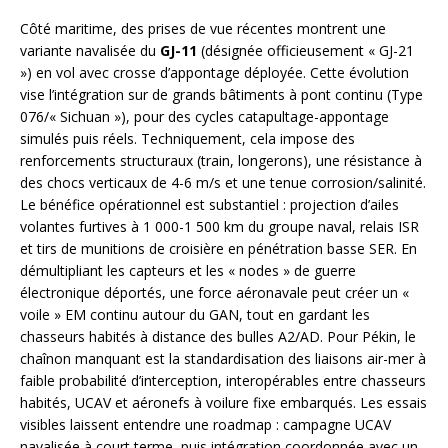
Côté maritime, des prises de vue récentes montrent une
variante navalisée du
GJ-11
(désignée officieusement « GJ-21
») en vol avec crosse d’appontage déployée. Cette évolution
vise l’intégration sur de grands bâtiments à pont continu (Type
076/« Sichuan »), pour des cycles catapultage-appontage
simulés puis réels. Techniquement, cela impose des
renforcements structuraux (train, longerons), une résistance à
des chocs verticaux de 4-6 m/s et une tenue corrosion/salinité.
Le bénéfice opérationnel est substantiel : projection d’ailes
volantes furtives à 1 000-1 500 km du groupe naval, relais ISR
et tirs de munitions de croisière en pénétration basse SER. En
démultipliant les capteurs et les « nodes » de guerre
électronique déportés, une force aéronavale peut créer un «
voile » EM continu autour du GAN, tout en gardant les
chasseurs habités à distance des bulles A2/AD. Pour Pékin, le
chaînon manquant est la standardisation des liaisons air-mer à
faible probabilité d’interception, interopérables entre chasseurs
habités, UCAV et aéronefs à voilure fixe embarqués. Les essais
visibles laissent entendre une roadmap : campagne UCAV
navalisée à court terme, puis intégration coordonnée avec un