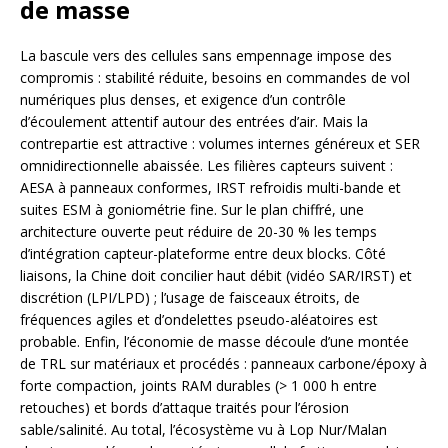
de masse
La bascule vers des cellules sans empennage impose des
compromis : stabilité réduite, besoins en commandes de vol
numériques plus denses, et exigence d’un contrôle
d’écoulement attentif autour des entrées d’air. Mais la
contrepartie est attractive : volumes internes généreux et SER
omnidirectionnelle abaissée. Les filières capteurs suivent :
AESA à panneaux conformes, IRST refroidis multi-bande et
suites ESM à goniométrie fine. Sur le plan chiffré, une
architecture ouverte peut réduire de 20-30 % les temps
d’intégration capteur-plateforme entre deux blocks. Côté
liaisons, la Chine doit concilier haut débit (vidéo SAR/IRST) et
discrétion (LPI/LPD) ; l’usage de faisceaux étroits, de
fréquences agiles et d’ondelettes pseudo-aléatoires est
probable. Enfin, l’économie de masse découle d’une montée
de TRL sur matériaux et procédés : panneaux carbone/époxy à
forte compaction, joints RAM durables (> 1 000 h entre
retouches) et bords d’attaque traités pour l’érosion
sable/salinité. Au total, l’écosystème vu à Lop Nur/Malan