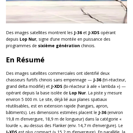
Des images satellites montrent les
J-36
et
J-XDS
opérant
depuis
Lop Nur
, signe d’une montée en puissance des
programmes de
sixième génération
chinois.
En Résumé
Des images satellites commerciales ont identifié deux
chasseurs furtifs chinois sans empennage —
J-36
(tri-réacteur,
grand delta modifié) et
J-XDS
(bi-réacteur à aile « lambda ») —
opérant depuis la base isolée de
Lop Nur
. La piste y mesure
environ 5 000 m. Le site, déjà lié aux planes spatiaux
réutilisables, est en extension rapide (hangars, apron,
bâtiments). Les dimensions estimées placent le
J-36
(environ
19,8 m d’envergure, 18,9 m de longueur) dans la catégorie «
lourde », au-dessus des Flanker (env. 14,7 m d’envergure). Le
J-XDS
est plus compact (≈ 15,2 m d’envergure). En parallèle, la