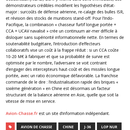
démonstrateurs crédibles modifient les hypothèses d’état-
major : surcoûts de défense aérienne, re-calage des bulles ISR,
et révision des stocks de munitions stand-off. Pour l’Indo-
Pacifique, la combinaison « chasseur furtif longue portée +
CCA + UCAV navalisé » crée un continuum air-mer difficile à
disloquer sans supériorité informationnelle nette. En termes de
soutenabilité budgétaire, l’introduction d’effecteurs
collaboratifs vise un coût à la frappe réduit : si un CCA coûte
10-20 M€ à fabriquer et que sa probabilité de survie est
optimisée par le nombre, l’adversaire se voit contraint
d’engager des intercepteurs haut-coût et des missiles longue
portée, avec un ratio économique défavorable. La franchise
commande de le dire : l’industrialisation rapide des briques «
sixième génération » en Chine est désormais un facteur
structurant de la balance aérienne en Asie, quelle que soit la
vitesse de mise en service.
Avion-Chasse.fr
est un site d’information indépendant.
AVION DE CHASSE
CHINE
J-36
LOP NUR