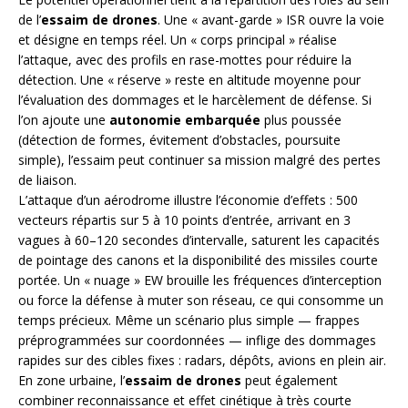
de l’
essaim de drones
. Une « avant-garde » ISR ouvre la voie
et désigne en temps réel. Un « corps principal » réalise
l’attaque, avec des profils en rase-mottes pour réduire la
détection. Une « réserve » reste en altitude moyenne pour
l’évaluation des dommages et le harcèlement de défense. Si
l’on ajoute une
autonomie embarquée
plus poussée
(détection de formes, évitement d’obstacles, poursuite
simple), l’essaim peut continuer sa mission malgré des pertes
de liaison.
L’attaque d’un aérodrome illustre l’économie d’effets : 500
vecteurs répartis sur 5 à 10 points d’entrée, arrivant en 3
vagues à 60–120 secondes d’intervalle, saturent les capacités
de pointage des canons et la disponibilité des missiles courte
portée. Un « nuage » EW brouille les fréquences d’interception
ou force la défense à muter son réseau, ce qui consomme un
temps précieux. Même un scénario plus simple — frappes
préprogrammées sur coordonnées — inflige des dommages
rapides sur des cibles fixes : radars, dépôts, avions en plein air.
En zone urbaine, l’
essaim de drones
peut également
combiner reconnaissance et effet cinétique à très courte