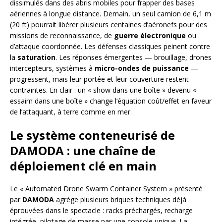
dissimulés dans des abris mobiles pour frapper des bases
aériennes à longue distance. Demain, un seul camion de 6,1 m
(20 ft) pourrait libérer plusieurs centaines d’aéronefs pour des
missions de reconnaissance, de
guerre électronique
ou
d’attaque coordonnée. Les défenses classiques peinent contre
la
saturation
. Les réponses émergentes — brouillage, drones
intercepteurs, systèmes à
micro-ondes de puissance
—
progressent, mais leur portée et leur couverture restent
contraintes. En clair : un « show dans une boîte » devenu «
essaim dans une boîte » change l’équation coût/effet en faveur
de l’attaquant, à terre comme en mer.
Le système conteneurisé de
DAMODA : une chaîne de
déploiement clé en main
Le « Automated Drone Swarm Container System » présenté
par
DAMODA
agrège plusieurs briques techniques déjà
éprouvées dans le spectacle : racks préchargés, recharge
intégrée, pilotage de masse par une console unique. La