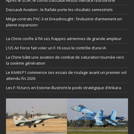
Après le SCAF, le conflit Dassault-Airbus menace l’Eurodrone
Dassault Aviation : le Rafale porte les résultats semestriels
Méga-contrats PAC-3 et Dreadnought : l’industrie d’armement en
pleine expansion
La Chine confie à l’IA ses frappes aériennes de grande ampleur
L’US Air Force fait voler un F-16 sous le contrôle d’une IA
La Chine bâtit une aviation de combat de saturation tournée vers
la sixième génération
Le KAAN P1 commence ses essais de roulage avant un premier vol
attendu fin 2026
Les F-16 turcs en Estonie illustrent le poids stratégique d’Ankara