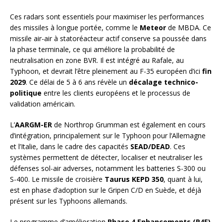
Ces radars sont essentiels pour maximiser les performances
des missiles à longue portée, comme le
Meteor
de MBDA. Ce
missile air-air à statoréacteur actif conserve sa poussée dans
la phase terminale, ce qui améliore la probabilité de
neutralisation en zone BVR. Il est intégré au Rafale, au
Typhoon, et devrait l’être pleinement au F-35 européen d’ici
fin
2029
. Ce délai de 5 à 6 ans révèle un
décalage technico-
politique
entre les clients européens et le processus de
validation américain.
L’
AARGM-ER
de Northrop Grumman est également en cours
d’intégration, principalement sur le Typhoon pour l’Allemagne
et l’Italie, dans le cadre des capacités
SEAD/DEAD
. Ces
systèmes permettent de détecter, localiser et neutraliser les
défenses sol-air adverses, notamment les batteries S-300 ou
S-400. Le missile de croisière
Taurus KEPD 350
, quant à lui,
est en phase d’adoption sur le Gripen C/D en Suède, et déjà
présent sur les Typhoons allemands.
Le programme d’amélioration
Phase 4 Enhancements (P4E)