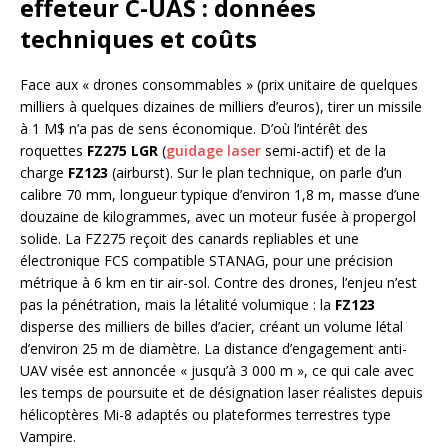
effeteur C-UAS : données
techniques et coûts
Face aux « drones consommables » (prix unitaire de quelques
milliers à quelques dizaines de milliers d’euros), tirer un missile
à 1 M$ n’a pas de sens économique. D’où l’intérêt des
roquettes
FZ275 LGR
(
guidage laser
semi-actif) et de la
charge
FZ123
(airburst). Sur le plan technique, on parle d’un
calibre 70 mm, longueur typique d’environ 1,8 m, masse d’une
douzaine de kilogrammes, avec un moteur fusée à propergol
solide. La FZ275 reçoit des canards repliables et une
électronique FCS compatible STANAG, pour une précision
métrique à 6 km en tir air-sol. Contre des drones, l’enjeu n’est
pas la pénétration, mais la létalité volumique : la
FZ123
disperse des milliers de billes d’acier, créant un volume létal
d’environ 25 m de diamètre. La distance d’engagement anti-
UAV visée est annoncée « jusqu’à 3 000 m », ce qui cale avec
les temps de poursuite et de désignation laser réalistes depuis
hélicoptères Mi-8 adaptés ou plateformes terrestres type
Vampire.