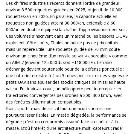
Les chiffres industriels récents donnent l’ordre de grandeur :
environ 3 500 roquettes guidées en 2025, objectif de 10 000
roquettes/an en 2026. En parallèle, la capacité actuelle en
roquettes non guidées atteint 30 000/an, extensible à 60
000/an en double équipe si la chaîne d’approvisionnement suit.
Ces volumes s’inscrivent dans un marché où les besoins C-UAS
explosent. Côté coûts, Thales ne publie pas de prix unitaire,
mais un repère utile : une roquette guidée de 70 mm coûte
environ un cinquième d’un missile sol-air « abordable » comme
un AIM-7 (environ 125 000 $, soit ~118 000 €). Le ratio
d’échange devient soutenable pour de la défense ponctuelle :
une batterie terrestre à 4 ou 5 tubes peut traiter des vagues de
petits UAV sans épuiser des stocks critiques de missiles haute
valeur. En tir air-air court, un hélicoptère peut intercepter en
trajectoires convergentes des drones à 200–300 km/h, avec
des fenêtres d’illumination compatibles.
Point sportif mais décisif : il faut une acquisition et une
poursuite laser fiables. En météo dégradée, la performance se
dégrade ; c’est un compromis assumé face au coût et à la
masse. D’où l’intérêt d’une architecture multi-capteurs : radar