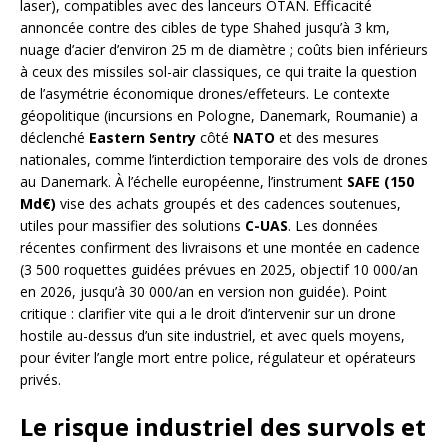
laser), compatibles avec des lanceurs OTAN. Efficacité
annoncée contre des cibles de type Shahed jusqu’à 3 km,
nuage d’acier d’environ 25 m de diamètre ; coûts bien inférieurs
à ceux des missiles sol-air classiques, ce qui traite la question
de l’asymétrie économique drones/effeteurs. Le contexte
géopolitique (incursions en Pologne, Danemark, Roumanie) a
déclenché
Eastern Sentry
côté
NATO
et des mesures
nationales, comme l’interdiction temporaire des vols de drones
au Danemark. À l’échelle européenne, l’instrument
SAFE (150
Md€)
vise des achats groupés et des cadences soutenues,
utiles pour massifier des solutions
C-UAS
. Les données
récentes confirment des livraisons et une montée en cadence
(3 500 roquettes guidées prévues en 2025, objectif 10 000/an
en 2026, jusqu’à 30 000/an en version non guidée). Point
critique : clarifier vite qui a le droit d’intervenir sur un drone
hostile au-dessus d’un site industriel, et avec quels moyens,
pour éviter l’angle mort entre police, régulateur et opérateurs
privés.
Le risque industriel des survols et