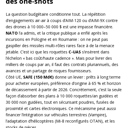
des one-shots
La question budgétaire conditionne tout. La répétition
d’engagements air-air à coups d’AIM-120 ou d’AIM-9X contre
des drones à 10 000–50 000 $ est une impasse financière.
NATO
l’a admis, et la critique publique a enflé après les
incursions en Pologne et en Roumanie : on ne peut pas
gaspiller des missiles multi-rôles rares face à de la menace
jetable. C’est ici que les roquettes
C-UAS
s’insèrent dans
l’échelon « bas coût/haute cadence ». Mais pour livrer des
milliers de coups par an, il faut des contrats pluriannuels, des
avances et un partage de risques fournisseurs.
Côté UE,
SAFE (150 Md€)
donne un levier : prêts à long terme
pour acheter européen, préférence d’origine à 65 % et horizon
de décaissement à partir de 2026. Concrètement, c’est la seule
façon d’absorber des plans à 10 000 roquettes/an guidées et
30 000 non guidées, tout en sécurisant poudres, fusées de
proximité et cartes électroniques. Ce mécanisme peut aussi
financer l’intégration sur véhicules terrestres (Vampire),
l’adaptation d’hélicoptères (Mi-8 reconfigurés OTAN), et les
stocks de pièces.