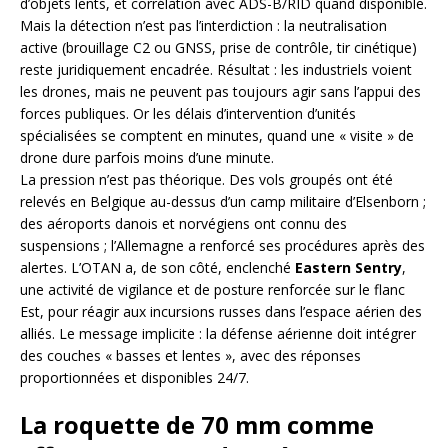
d’objets lents, et corrélation avec ADS-B/RID quand disponible.
Mais la détection n’est pas l’interdiction : la neutralisation
active (brouillage C2 ou GNSS, prise de contrôle, tir cinétique)
reste juridiquement encadrée. Résultat : les industriels voient
les drones, mais ne peuvent pas toujours agir sans l’appui des
forces publiques. Or les délais d’intervention d’unités
spécialisées se comptent en minutes, quand une « visite » de
drone dure parfois moins d’une minute.
La pression n’est pas théorique. Des vols groupés ont été
relevés en Belgique au-dessus d’un camp militaire d’Elsenborn ;
des aéroports danois et norvégiens ont connu des
suspensions ; l’Allemagne a renforcé ses procédures après des
alertes. L’OTAN a, de son côté, enclenché
Eastern Sentry
,
une activité de vigilance et de posture renforcée sur le flanc
Est, pour réagir aux incursions russes dans l’espace aérien des
alliés. Le message implicite : la défense aérienne doit intégrer
des couches « basses et lentes », avec des réponses
proportionnées et disponibles 24/7.
La roquette de 70 mm comme