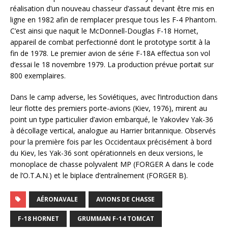
réalisation d’un nouveau chasseur d’assaut devant être mis en
ligne en 1982 afin de remplacer presque tous les F-4 Phantom.
C’est ainsi que naquit le McDonnell-Douglas F-18 Hornet,
appareil de combat perfectionné dont le prototype sortit à la
fin de 1978. Le premier avion de série F-18A effectua son vol
d’essai le 18 novembre 1979. La production prévue portait sur
800 exemplaires.
Dans le camp adverse, les Soviétiques, avec l’introduction dans
leur flotte des premiers porte-avions (Kiev, 1976), mirent au
point un type particulier d’avion embarqué, le Yakovlev Yak-36
à décollage vertical, analogue au Harrier britannique. Observés
pour la première fois par les Occidentaux précisément à bord
du Kiev, les Yak-36 sont opérationnels en deux versions, le
monoplace de chasse polyvalent MP (FORGER A dans le code
de l’O.T.A.N.) et le biplace d’entraînement (FORGER B).
AÉRONAVALE
AVIONS DE CHASSE
F-18 HORNET
GRUMMAN F-14 TOMCAT