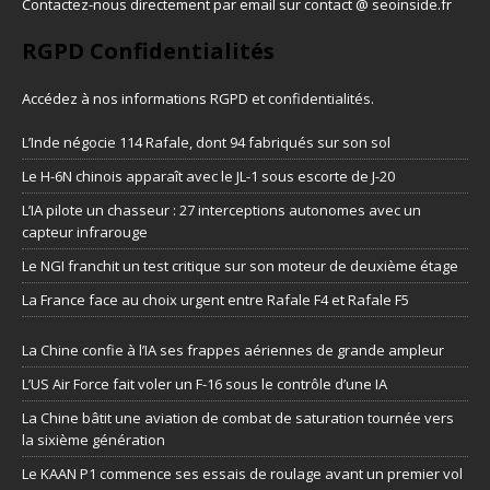
Contactez-nous directement par email sur contact @ seoinside.fr
RGPD Confidentialités
Accédez à nos informations
RGPD et confidentialités
.
L’Inde négocie 114 Rafale, dont 94 fabriqués sur son sol
Le H-6N chinois apparaît avec le JL-1 sous escorte de J-20
L’IA pilote un chasseur : 27 interceptions autonomes avec un
capteur infrarouge
Le NGI franchit un test critique sur son moteur de deuxième étage
La France face au choix urgent entre Rafale F4 et Rafale F5
La Chine confie à l’IA ses frappes aériennes de grande ampleur
L’US Air Force fait voler un F-16 sous le contrôle d’une IA
La Chine bâtit une aviation de combat de saturation tournée vers
la sixième génération
Le KAAN P1 commence ses essais de roulage avant un premier vol