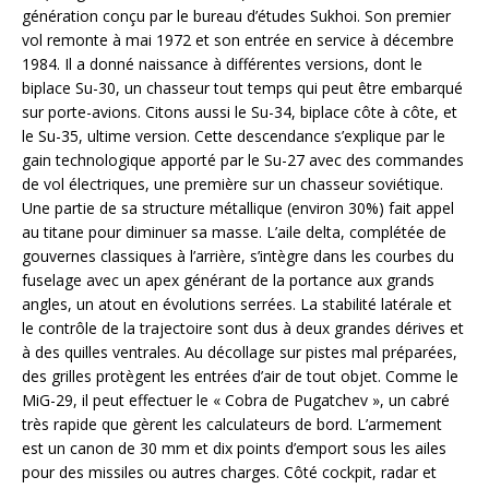
génération conçu par le bureau d’études Sukhoi. Son premier
vol remonte à mai 1972 et son entrée en service à décembre
1984. Il a donné naissance à différentes versions, dont le
biplace Su-30, un chasseur tout temps qui peut être embarqué
sur porte-avions. Citons aussi le Su-34, biplace côte à côte, et
le Su-35, ultime version. Cette descendance s’explique par le
gain technologique apporté par le Su-27 avec des commandes
de vol électriques, une première sur un chasseur soviétique.
Une partie de sa structure métallique (environ 30%) fait appel
au titane pour diminuer sa masse. L’aile delta, complétée de
gouvernes classiques à l’arrière, s’intègre dans les courbes du
fuselage avec un apex générant de la portance aux grands
angles, un atout en évolutions serrées. La stabilité latérale et
le contrôle de la trajectoire sont dus à deux grandes dérives et
à des quilles ventrales. Au décollage sur pistes mal préparées,
des grilles protègent les entrées d’air de tout objet. Comme le
MiG-29, il peut effectuer le « Cobra de Pugatchev », un cabré
très rapide que gèrent les calculateurs de bord. L’armement
est un canon de 30 mm et dix points d’emport sous les ailes
pour des missiles ou autres charges. Côté cockpit, radar et