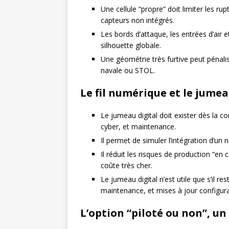
Une cellule “propre” doit limiter les rup
capteurs non intégrés.
Les bords d’attaque, les entrées d’air 
silhouette globale.
Une géométrie très furtive peut pénali
navale ou STOL.
Le fil numérique et le jumea
Le jumeau digital doit exister dès la c
cyber, et maintenance.
Il permet de simuler l’intégration d’un
Il réduit les risques de production “en c
coûte très cher.
Le jumeau digital n’est utile que s’il re
maintenance, et mises à jour configura
L’option “piloté ou non”, un