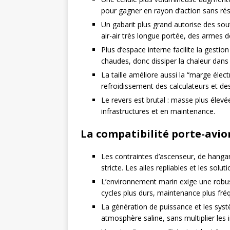
pour gagner en rayon d’action sans rés
Un gabarit plus grand autorise des sout
air-air très longue portée, des armes 
Plus d’espace interne facilite la gesti
chaudes, donc dissiper la chaleur dans 
La taille améliore aussi la “marge élec
refroidissement des calculateurs et de
Le revers est brutal : masse plus élevée
infrastructures et en maintenance.
La compatibilité porte-avion
Les contraintes d’ascenseur, de hang
stricte. Les ailes repliables et les so
L’environnement marin exige une robus
cycles plus durs, maintenance plus fré
La génération de puissance et les syst
atmosphère saline, sans multiplier les 