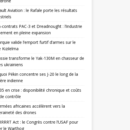
odrone
ult Aviation : le Rafale porte les résultats
triels
contrats PAC-3 et Dreadnought : l’industrie
ement en pleine expansion
rquie valide l’emport furtif d’armes sur le
 Kızılelma
ssie transforme le Yak-130M en chasseur de
s ukrainiens
uoi Pékin concentre ses J-20 le long de la
ière indienne
35 en crise : disponibilité chronique et coûts
de contrôle
rmées africaines accélèrent vers la
raineté des drones
RRRT Act : le Congrès contre l’USAF pour
r le Warthog