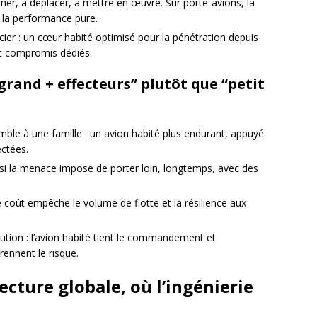
mer, à déplacer, à mettre en œuvre. Sur porte-avions, la
 la performance pure.
cier : un cœur habité optimisé pour la pénétration depuis
ec compromis dédiés.
rand + effecteurs” plutôt que “petit
mble à une famille : un avion habité plus endurant, appuyé
ctées.
 si la menace impose de porter loin, longtemps, avec des
e coût empêche le volume de flotte et la résilience aux
ibution : l’avion habité tient le commandement et
prennent le risque.
ecture globale, où l’ingénierie