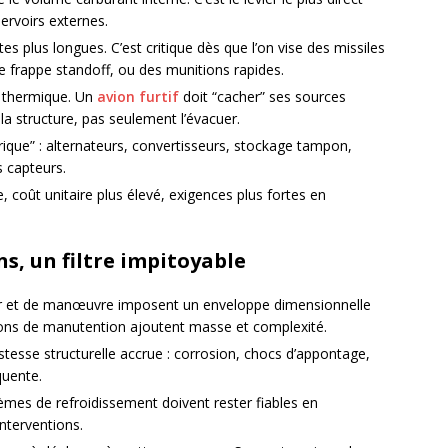
ervoirs externes.
es plus longues. C’est critique dès que l’on vise des missiles
de frappe standoff, ou des munitions rapides.
on thermique. Un
avion furtif
doit “cacher” ses sources
la structure, pas seulement l’évacuer.
trique” : alternateurs, convertisseurs, stockage tampon,
s capteurs.
, coût unitaire plus élevé, exigences plus fortes en
s, un filtre impitoyable
ar et de manœuvre imposent un enveloppe dimensionnelle
lutions de manutention ajoutent masse et complexité.
tesse structurelle accrue : corrosion, chocs d’appontage,
quente.
èmes de refroidissement doivent rester fiables en
interventions.