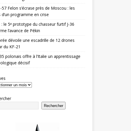
-57 Felon s’écrase près de Moscou : les
es d’un programme en crise
 : le 5ᵉ prototype du chasseur furtif J-36
rme l’avance de Pékin
rée dévoile une escadrille de 12 drones
r du KF-21
35 polonais offre à l’Italie un apprentissage
ologique décisif
ves
ercher
Rechercher