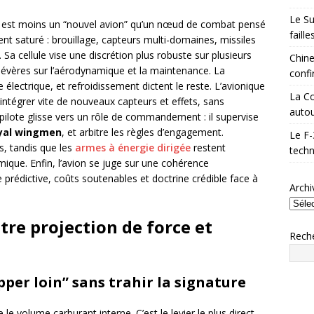
Le Su
est moins un “nouvel avion” qu’un nœud de combat pensé
faill
nt saturé : brouillage, capteurs multi-domaines, missiles
 Sa cellule vise une discrétion plus robuste sur plusieurs
Chine
évères sur l’aérodynamique et la maintenance. La
confi
e électrique, et refroidissement dictent le reste. L’avionique
La Co
intégrer vite de nouveaux capteurs et effets, sans
autou
 pilote glisse vers un rôle de commandement : il supervise
yal wingmen
, et arbitre les règles d’engagement.
Le F-
s, tandis que les
armes à énergie dirigée
restent
techn
rmique. Enfin, l’avion se juge sur une cohérence
e prédictive, coûts soutenables et doctrine crédible face à
Archi
entre projection de force et
Rech
pper loin” sans trahir la signature
e volume carburant interne. C’est le levier le plus direct