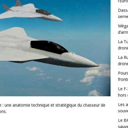
l’Eur
Dassa
semes
Méga-
d’arm
La Tu
drone
La Ru
drone
Pourq
front
Le F-
hors 
Les a
ne : une anatomie technique et stratégique du chasseur de
souve
ons.
Le BR
sauve