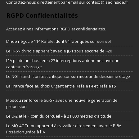
Contactez-nous directement par email sur contact @ seoinside.fr
RGPD Confidentialités
Accédez à nos informations
RGPD et confidentialités
.
L’Inde négocie 114 Rafale, dont 94 fabriqués sur son sol
Le H-6N chinois apparaît avec le JL-1 sous escorte de J-20
L’IA pilote un chasseur : 27 interceptions autonomes avec un
capteur infrarouge
Le NGI franchit un test critique sur son moteur de deuxième étage
La France face au choix urgent entre Rafale F4 et Rafale F5
Moscou renforce le Su-57 avec une nouvelle génération de
propulsion
Le U-2 et le « coin du cercueil » à 21 000 mètres d’altitude
Le MQ-4C Triton apprend à travailler directement avec le P-8A
Poséidon grâce à l’IA