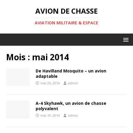
AVION DE CHASSE
AVIATION MILITAIRE & ESPACE
Mois :
mai 2014
De Havilland Mosquito – un avion
adaptable
mai 26, 2014
admin
A-4 Skyhawk, un avion de chasse
polyvalent
mai 19, 2014
admin