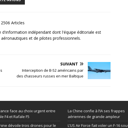
2506 Articles
e d'information indépendant dont l'équipe éditoriale est
aéronautiques et de pilotes professionnels.
SUIVANT
ns
Interception de B-52 américains par
des chasseurs russes en mer Baltique
rance face au choix urgent entre
La Chine confie à l’IA ses frappes
le F4 et Rafale F5
aériennes de grande ampleur
hine dévoile trois drones pour le
L’US Air Force fait voler un F-16 sou