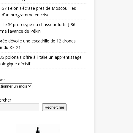
-57 Felon s’écrase près de Moscou : les
es d’un programme en crise
 : le 5ᵉ prototype du chasseur furtif J-36
rme l’avance de Pékin
rée dévoile une escadrille de 12 drones
r du KF-21
35 polonais offre à l’Italie un apprentissage
ologique décisif
ves
ercher
Rechercher