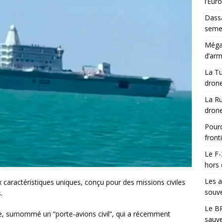
l’Eur
Dassa
semes
Méga-
d’arm
La Tu
drone
La Ru
drone
Pourq
front
Le F-
hors 
Les a
 caractéristiques uniques, conçu pour des missions civiles
souve
.
Le BR
de, surnommé un “porte-avions civil”, qui a récemment
sauve