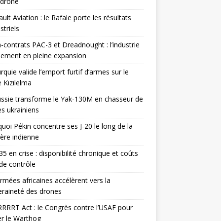
odrone
ult Aviation : le Rafale porte les résultats
triels
contrats PAC-3 et Dreadnought : l’industrie
ement en pleine expansion
rquie valide l’emport furtif d’armes sur le
 Kızılelma
ssie transforme le Yak-130M en chasseur de
s ukrainiens
uoi Pékin concentre ses J-20 le long de la
ière indienne
35 en crise : disponibilité chronique et coûts
de contrôle
rmées africaines accélèrent vers la
raineté des drones
RRRT Act : le Congrès contre l’USAF pour
r le Warthog