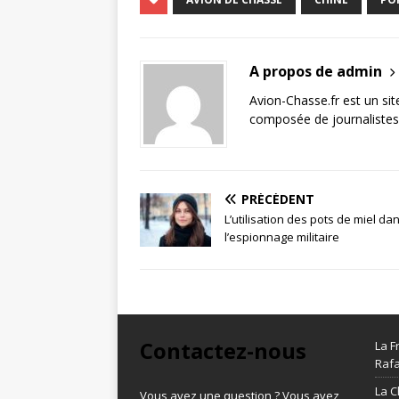
A propos de admin
Avion-Chasse.fr est un sit
composée de journalistes 
PRÉCÉDENT
L’utilisation des pots de miel da
l’espionnage militaire
Contactez-nous
La F
Rafa
La C
Vous avez une question ? Vous avez