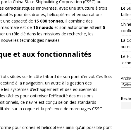
 par la China State Shipbuilding Corporation (CSSC) au
Le Su
s caractéristiques innovantes, avec une structure à trois
faill
adaptés pour des drones, hélicoptères et embarcations.
t une capacité de
15 000 tonnes
, il combine des
Chine
sse maximale est de
16 nœuds
et son autonomie atteint
5
confi
ouer un rôle clé dans les missions de recherche, les
La Co
e nouvelles technologies navales.
autou
que et aux fonctionnalités
Le F-
techn
 îlots situés sur le côté tribord de son pont d’envol. Ces îlots
Archi
 destiné à la navigation, un autre à la gestion des
oupe les systèmes d’échappement et des équipements
les tâches pour optimiser l’efficacité des missions.
Rech
ditionnels, ce navire est conçu selon des standards
itaire sur la coque et la présence de marquages CSSC
eforme pour drones et hélicoptères ainsi qu’un possible pont