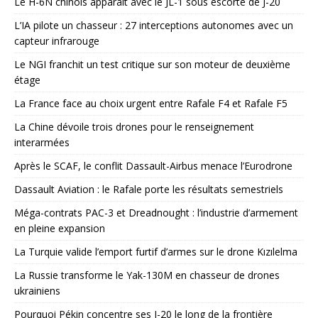
Le H-6N chinois apparaît avec le JL-1 sous escorte de J-20
L’IA pilote un chasseur : 27 interceptions autonomes avec un
capteur infrarouge
Le NGI franchit un test critique sur son moteur de deuxième
étage
La France face au choix urgent entre Rafale F4 et Rafale F5
La Chine dévoile trois drones pour le renseignement
interarmées
Après le SCAF, le conflit Dassault-Airbus menace l’Eurodrone
Dassault Aviation : le Rafale porte les résultats semestriels
Méga-contrats PAC-3 et Dreadnought : l’industrie d’armement
en pleine expansion
La Turquie valide l’emport furtif d’armes sur le drone Kızılelma
La Russie transforme le Yak-130M en chasseur de drones
ukrainiens
Pourquoi Pékin concentre ses J-20 le long de la frontière