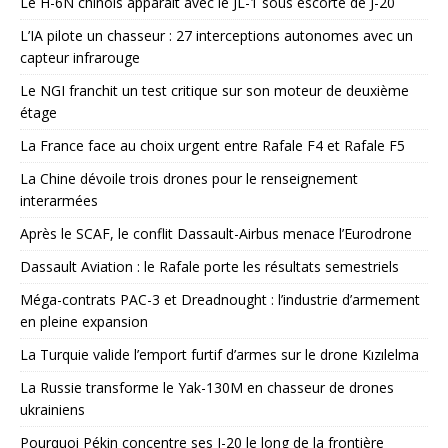
Le H-6N chinois apparaît avec le JL-1 sous escorte de J-20
L’IA pilote un chasseur : 27 interceptions autonomes avec un
capteur infrarouge
Le NGI franchit un test critique sur son moteur de deuxième
étage
La France face au choix urgent entre Rafale F4 et Rafale F5
La Chine dévoile trois drones pour le renseignement
interarmées
Après le SCAF, le conflit Dassault-Airbus menace l’Eurodrone
Dassault Aviation : le Rafale porte les résultats semestriels
Méga-contrats PAC-3 et Dreadnought : l’industrie d’armement
en pleine expansion
La Turquie valide l’emport furtif d’armes sur le drone Kızılelma
La Russie transforme le Yak-130M en chasseur de drones
ukrainiens
Pourquoi Pékin concentre ses J-20 le long de la frontière