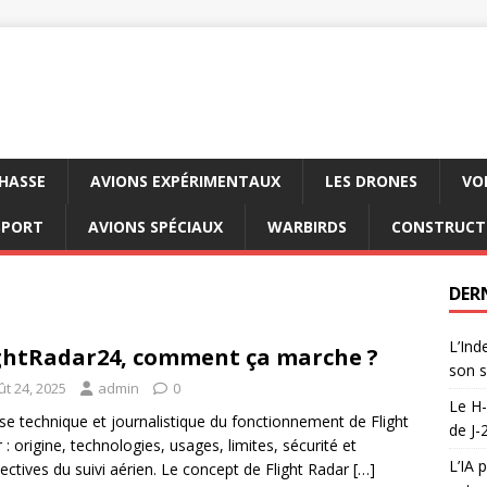
CHASSE
AVIONS EXPÉRIMENTAUX
LES DRONES
VO
SPORT
AVIONS SPÉCIAUX
WARBIRDS
CONSTRUCT
DER
L’Ind
ghtRadar24, comment ça marche ?
son s
ût 24, 2025
admin
0
Le H-
se technique et journalistique du fonctionnement de Flight
de J-
 : origine, technologies, usages, limites, sécurité et
L’IA 
ectives du suivi aérien. Le concept de Flight Radar
[…]