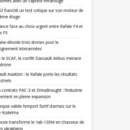
omes avec un capteur infrarouge
I franchit un test critique sur son moteur de
ième étage
ance face au choix urgent entre Rafale F4 et
e F5
ine dévoile trois drones pour le
eignement interarmées
 le SCAF, le conflit Dassault-Airbus menace
odrone
ult Aviation : le Rafale porte les résultats
triels
contrats PAC-3 et Dreadnought : l’industrie
ement en pleine expansion
rquie valide l’emport furtif d’armes sur le
 Kızılelma
ssie transforme le Yak-130M en chasseur de
s ukrainiens