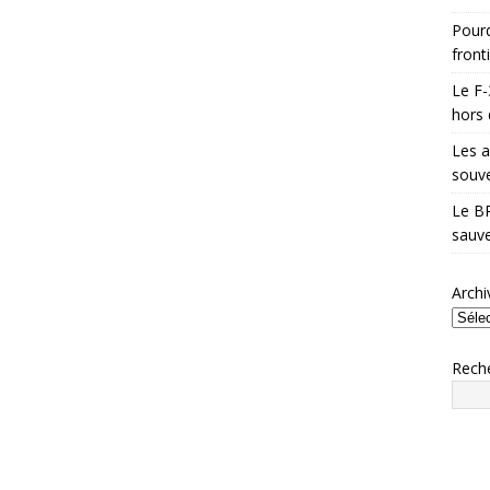
Pourq
front
Le F-
hors 
Les a
souve
Le BR
sauve
Archi
Rech