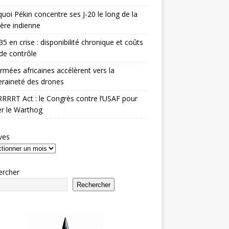
uoi Pékin concentre ses J-20 le long de la
ière indienne
35 en crise : disponibilité chronique et coûts
de contrôle
rmées africaines accélèrent vers la
raineté des drones
RRRT Act : le Congrès contre l’USAF pour
r le Warthog
ves
ercher
Rechercher