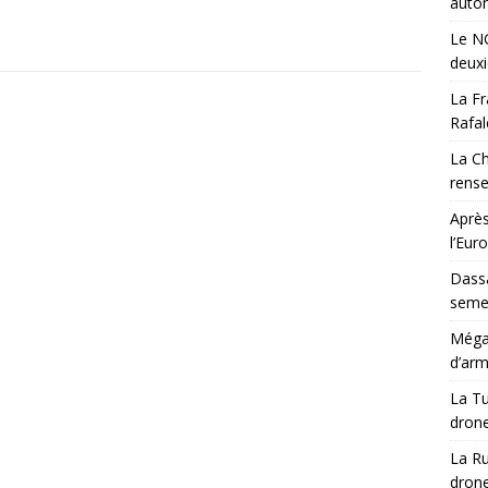
auton
Le NG
deux
La Fr
Rafal
La Ch
rens
Après
l’Eur
Dassa
semes
Méga-
d’arm
La Tu
drone
La Ru
drone