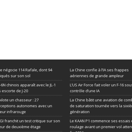
de négocie 114 Rafale, dont 94
La Chine confie à l’IA ses frappes
iqués sur son sol
aériennes de grande ampleur
-6N chinois apparaît avec le JL-1
L’US Air Force fait voler un F-16 sou
 escorte de J-20
contrôle d’une IA
 pilote un chasseur : 27
La Chine bâtit une aviation de com
rceptions autonomes avec un
de saturation tournée vers la sixi
eur infrarouge
génération
GI franchit un test critique sur son
Le KAAN P1 commence ses essais 
eur de deuxième étage
roulage avant un premier vol atte