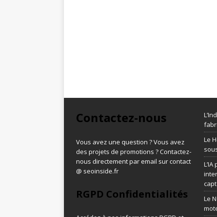
Contactez-nous
L’In
fabr
Le H
Vous avez une question ? Vous avez
sous
des projets de promotions ? Contactez-
nous directement par email sur contact
L’IA
@ seoinside.fr
inte
capt
RGPD Confidentialités
Le N
mot