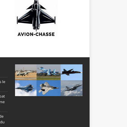
s le
bat
ème
de
ndu