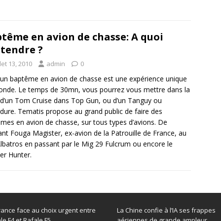
tême en avion de chasse: A quoi
ttendre ?
llet 13, 2010
admin
0
 un baptême en avion de chasse est une expérience unique
nde. Le temps de 30mn, vous pourrez vous mettre dans la
d’un Tom Cruise dans Top Gun, ou d’un Tanguy ou
dure. Tematis propose au grand public de faire des
mes en avion de chasse, sur tous types d’avions. De
gant Fouga Magister, ex-avion de la Patrouille de France, au
lbatros en passant par le Mig 29 Fulcrum ou encore le
r Hunter.
rance face au choix urgent entre
La Chine confie à l’IA ses frappes
le F4 et Rafale F5
aériennes de grande ampleur