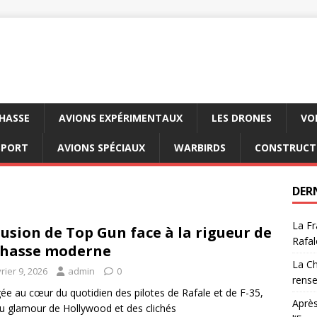
CHASSE
AVIONS EXPÉRIMENTAUX
LES DRONES
VO
SPORT
AVIONS SPÉCIAUX
WARBIRDS
CONSTRUCT
DER
La Fr
llusion de Top Gun face à la rigueur de
Rafal
chasse moderne
La Ch
rier 9, 2026
admin
0
rens
ée au cœur du quotidien des pilotes de Rafale et de F-35,
Après
du glamour de Hollywood et des clichés