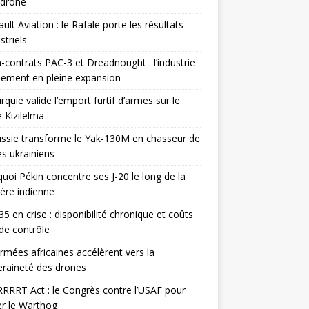
odrone
ult Aviation : le Rafale porte les résultats
triels
contrats PAC-3 et Dreadnought : l’industrie
ement en pleine expansion
rquie valide l’emport furtif d’armes sur le
 Kızılelma
ssie transforme le Yak-130M en chasseur de
s ukrainiens
uoi Pékin concentre ses J-20 le long de la
ière indienne
35 en crise : disponibilité chronique et coûts
de contrôle
rmées africaines accélèrent vers la
raineté des drones
RRRT Act : le Congrès contre l’USAF pour
r le Warthog