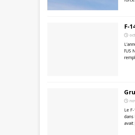
F-1
oc
L’ann
l’US 
remp
Gr
no
Le F-
dans 
avait