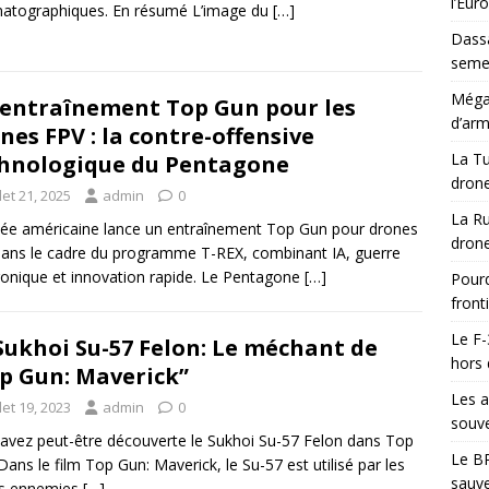
l’Eur
atographiques. En résumé L’image du
[…]
Dassa
semes
Méga-
entraînement Top Gun pour les
d’arm
nes FPV : la contre-offensive
La Tu
hnologique du Pentagone
drone
llet 21, 2025
admin
0
La Ru
ée américaine lance un entraînement Top Gun pour drones
drone
ans le cadre du programme T-REX, combinant IA, guerre
ronique et innovation rapide. Le Pentagone
[…]
Pourq
front
Le F-
Sukhoi Su-57 Felon: Le méchant de
hors 
p Gun: Maverick”
Les a
llet 19, 2023
admin
0
souve
avez peut-être découverte le Sukhoi Su-57 Felon dans Top
Le BR
Dans le film Top Gun: Maverick, le Su-57 est utilisé par les
sauve
es ennemies
[…]