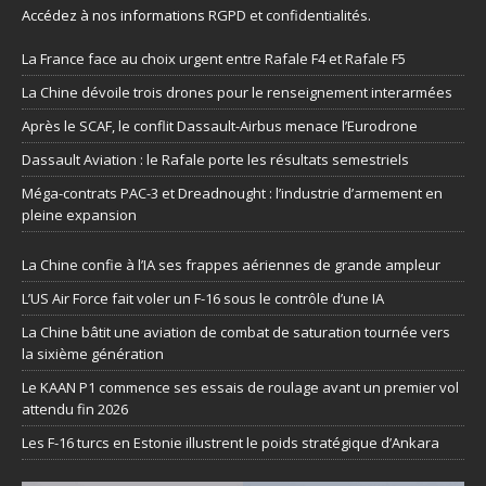
Accédez à nos informations
RGPD et confidentialités
.
La France face au choix urgent entre Rafale F4 et Rafale F5
La Chine dévoile trois drones pour le renseignement interarmées
Après le SCAF, le conflit Dassault-Airbus menace l’Eurodrone
Dassault Aviation : le Rafale porte les résultats semestriels
Méga-contrats PAC-3 et Dreadnought : l’industrie d’armement en
pleine expansion
La Chine confie à l’IA ses frappes aériennes de grande ampleur
L’US Air Force fait voler un F-16 sous le contrôle d’une IA
La Chine bâtit une aviation de combat de saturation tournée vers
la sixième génération
Le KAAN P1 commence ses essais de roulage avant un premier vol
attendu fin 2026
Les F-16 turcs en Estonie illustrent le poids stratégique d’Ankara