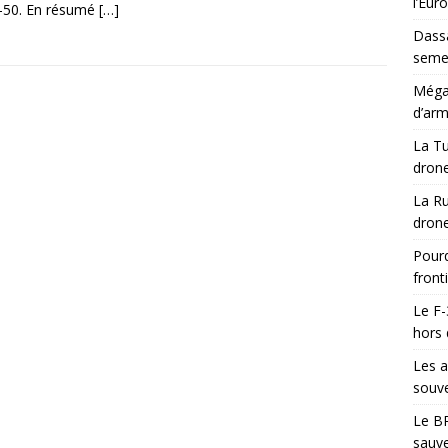
l’Eur
-50. En résumé
[…]
Dassa
semes
Méga-
d’arm
La Tu
drone
La Ru
drone
Pourq
front
Le F-
hors 
Les a
souve
Le BR
sauve