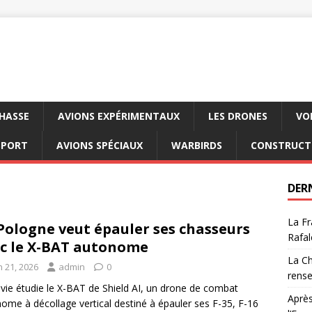
CHASSE
AVIONS EXPÉRIMENTAUX
LES DRONES
VO
SPORT
AVIONS SPÉCIAUX
WARBIRDS
CONSTRUCT
DER
La Fr
Pologne veut épauler ses chasseurs
Rafal
c le X-BAT autonome
La Ch
n 21, 2026
admin
0
rens
vie étudie le X-BAT de Shield AI, un drone de combat
Après
ome à décollage vertical destiné à épauler ses F-35, F-16