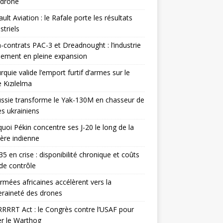
odrone
ult Aviation : le Rafale porte les résultats
triels
contrats PAC-3 et Dreadnought : l’industrie
ement en pleine expansion
rquie valide l’emport furtif d’armes sur le
 Kızılelma
ssie transforme le Yak-130M en chasseur de
s ukrainiens
uoi Pékin concentre ses J-20 le long de la
ière indienne
35 en crise : disponibilité chronique et coûts
de contrôle
rmées africaines accélèrent vers la
raineté des drones
RRRT Act : le Congrès contre l’USAF pour
r le Warthog