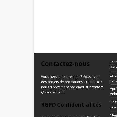
Contactez-nous
La F
Rafa
La C
Vous avez une question ? Vous avez
ren
des projets de promotions ? Contactez-
nous directement par email sur contact
Aprè
@ seoinside.fr
Airb
Dass
RGPD Confidentialités
résu
Méga