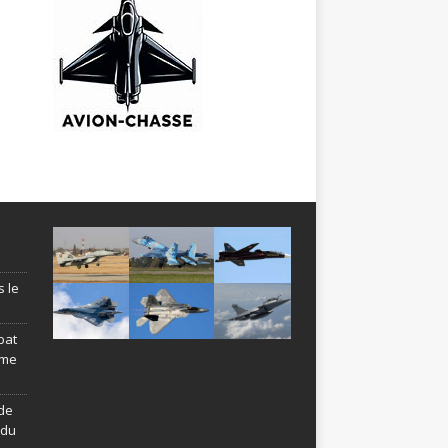
s le
bat
ème
de
ndu