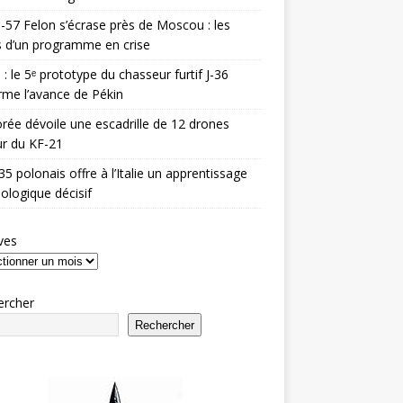
-57 Felon s’écrase près de Moscou : les
es d’un programme en crise
 : le 5ᵉ prototype du chasseur furtif J-36
rme l’avance de Pékin
rée dévoile une escadrille de 12 drones
r du KF-21
35 polonais offre à l’Italie un apprentissage
ologique décisif
ves
ercher
Rechercher