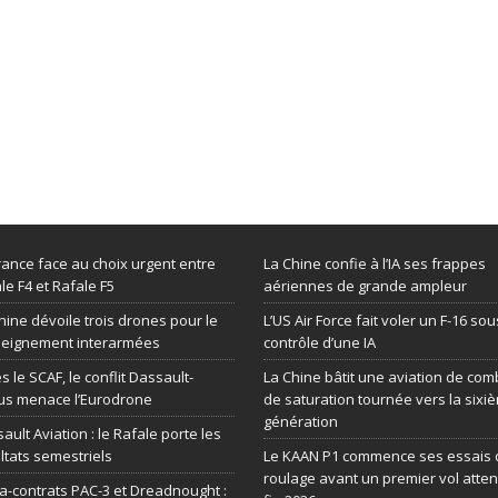
rance face au choix urgent entre
La Chine confie à l’IA ses frappes
le F4 et Rafale F5
aériennes de grande ampleur
hine dévoile trois drones pour le
L’US Air Force fait voler un F-16 sou
seignement interarmées
contrôle d’une IA
s le SCAF, le conflit Dassault-
La Chine bâtit une aviation de com
us menace l’Eurodrone
de saturation tournée vers la sixi
génération
ault Aviation : le Rafale porte les
ltats semestriels
Le KAAN P1 commence ses essais 
roulage avant un premier vol atte
-contrats PAC-3 et Dreadnought :