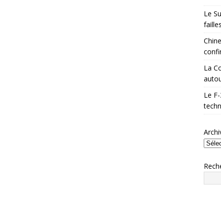
Le Su
faill
Chine
confi
La Co
autou
Le F-
techn
Archi
Rech