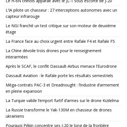
Le H-6N chinois apparaît avec le JL-1 sous escorte de J-20
L’IA pilote un chasseur : 27 interceptions autonomes avec un
capteur infrarouge
Le NGI franchit un test critique sur son moteur de deuxième
étage
La France face au choix urgent entre Rafale F4 et Rafale F5
La Chine dévoile trois drones pour le renseignement
interarmées
Après le SCAF, le conflit Dassault-Airbus menace l’Eurodrone
Dassault Aviation : le Rafale porte les résultats semestriels
Méga-contrats PAC-3 et Dreadnought : l’industrie d’armement
en pleine expansion
La Turquie valide l’emport furtif d’armes sur le drone Kızılelma
La Russie transforme le Yak-130M en chasseur de drones
ukrainiens
Pourquoi Pékin concentre ses J-20 le long de la frontière