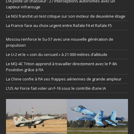
L’IA pilote un chasseur : 27 interceptions autonomes avec un
capteur infrarouge
Le NGI franchit un test critique sur son moteur de deuxième étage
La France face au choix urgent entre Rafale F4 et Rafale F5
Moscou renforce le Su-57 avec une nouvelle génération de
propulsion
Le U-2 et le « coin du cercueil » à 21 000 mètres d’altitude
Le MQ-4C Triton apprend à travailler directement avec le P-8A
Poséidon grâce à l’IA
La Chine confie à l’IA ses frappes aériennes de grande ampleur
L’US Air Force fait voler un F-16 sous le contrôle d’une IA