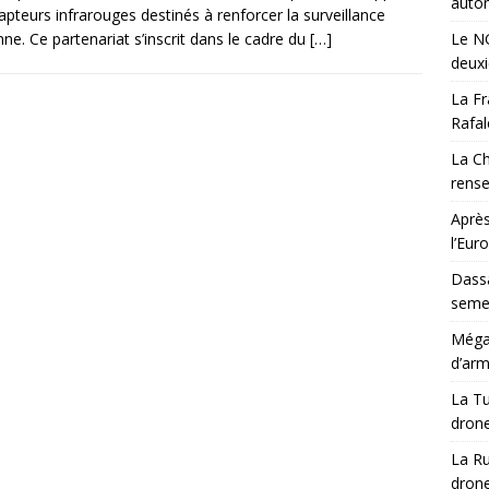
auton
apteurs infrarouges destinés à renforcer la surveillance
nne. Ce partenariat s’inscrit dans le cadre du
[…]
Le NG
deux
La Fr
Rafal
La Ch
rens
Après
l’Eur
Dassa
semes
Méga-
d’arm
La Tu
drone
La Ru
drone