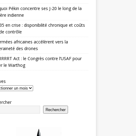
uoi Pékin concentre ses J-20 le long de la
ière indienne
35 en crise : disponibilité chronique et coûts
de contrôle
rmées africaines accélèrent vers la
raineté des drones
RRRT Act : le Congrès contre l’USAF pour
r le Warthog
ves
ercher
Rechercher