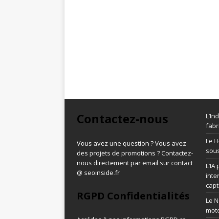
Contactez-nous
L’In
fabr
Le H
Vous avez une question ? Vous avez
sous
des projets de promotions ? Contactez-
nous directement par email sur contact
L’IA
@ seoinside.fr
inte
capt
RGPD Confidentialités
Le N
mot