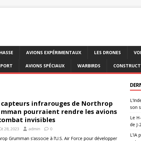
CHASSE
AVIONS EXPÉRIMENTAUX
LES DRONES
VO
SPORT
AVIONS SPÉCIAUX
WARBIRDS
CONSTRUCT
DER
L’Ind
 capteurs infrarouges de Northrop
son s
mman pourraient rendre les avions
Le H-
combat invisibles
de J-
ût 28, 2023
admin
0
L’IA 
rop Grumman s’associe à l’U.S. Air Force pour développer