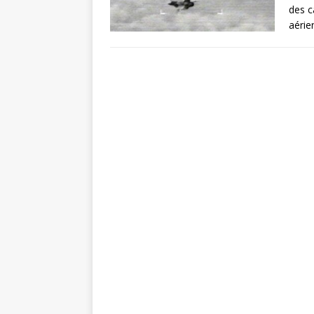
des c
aérie