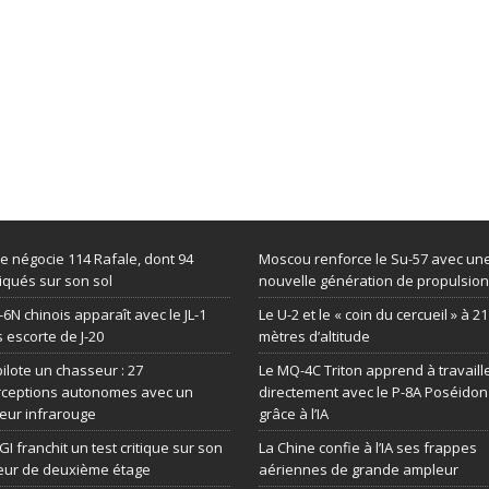
de négocie 114 Rafale, dont 94
Moscou renforce le Su-57 avec un
iqués sur son sol
nouvelle génération de propulsion
-6N chinois apparaît avec le JL-1
Le U-2 et le « coin du cercueil » à 2
 escorte de J-20
mètres d’altitude
 pilote un chasseur : 27
Le MQ-4C Triton apprend à travaill
rceptions autonomes avec un
directement avec le P-8A Poséidon
eur infrarouge
grâce à l’IA
GI franchit un test critique sur son
La Chine confie à l’IA ses frappes
eur de deuxième étage
aériennes de grande ampleur