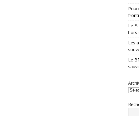
Pourq
front
Le F-
hors 
Les a
souve
Le BR
sauve
Archi
Rech