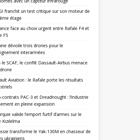
omes avec un capteur infrarouge
I franchit un test critique sur son moteur de
ième étage
ance face au choix urgent entre Rafale F4 et
e F5
ine dévoile trois drones pour le
eignement interarmées
 le SCAF, le conflit Dassault-Airbus menace
odrone
ult Aviation : le Rafale porte les résultats
triels
contrats PAC-3 et Dreadnought : l’industrie
ement en pleine expansion
rquie valide l’emport furtif d’armes sur le
 Kızılelma
ssie transforme le Yak-130M en chasseur de
s ukrainiens