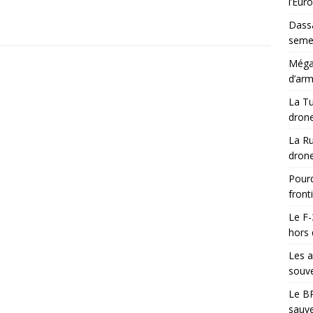
l’Eur
Dassa
semes
Méga-
d’arm
La Tu
drone
La Ru
drone
Pourq
front
Le F-
hors 
Les a
souve
Le BR
sauve