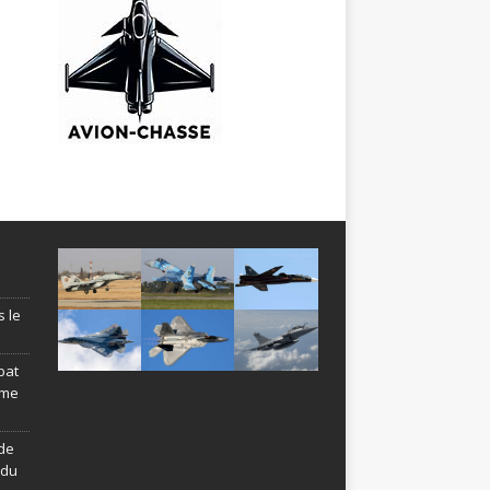
s le
bat
ème
de
ndu