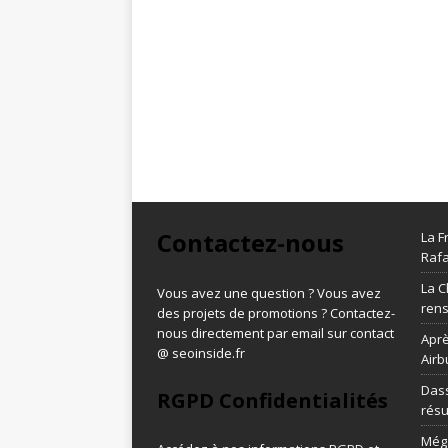
Contactez-nous
La F
Rafa
La C
Vous avez une question ? Vous avez
ren
des projets de promotions ? Contactez-
nous directement par email sur contact
Aprè
@ seoinside.fr
Airb
Dass
RGPD Confidentialités
résu
Méga