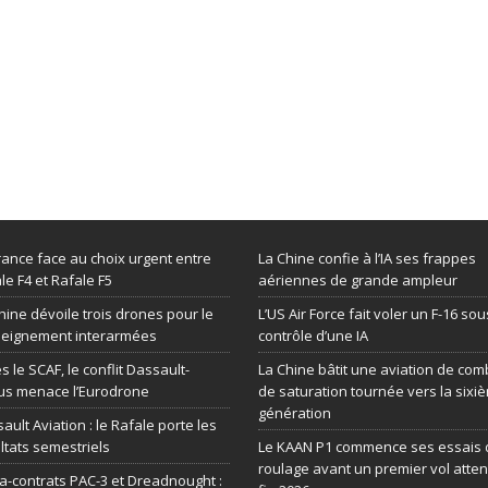
rance face au choix urgent entre
La Chine confie à l’IA ses frappes
le F4 et Rafale F5
aériennes de grande ampleur
hine dévoile trois drones pour le
L’US Air Force fait voler un F-16 sou
seignement interarmées
contrôle d’une IA
s le SCAF, le conflit Dassault-
La Chine bâtit une aviation de com
us menace l’Eurodrone
de saturation tournée vers la sixi
génération
ault Aviation : le Rafale porte les
ltats semestriels
Le KAAN P1 commence ses essais 
roulage avant un premier vol atte
-contrats PAC-3 et Dreadnought :