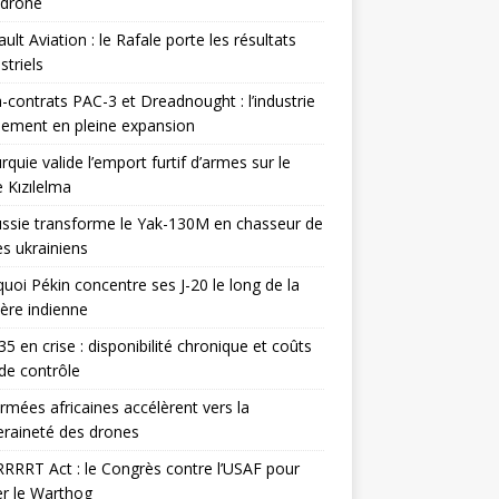
odrone
ult Aviation : le Rafale porte les résultats
triels
contrats PAC-3 et Dreadnought : l’industrie
ement en pleine expansion
rquie valide l’emport furtif d’armes sur le
 Kızılelma
ssie transforme le Yak-130M en chasseur de
s ukrainiens
uoi Pékin concentre ses J-20 le long de la
ière indienne
35 en crise : disponibilité chronique et coûts
de contrôle
rmées africaines accélèrent vers la
raineté des drones
RRRT Act : le Congrès contre l’USAF pour
r le Warthog