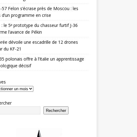
-57 Felon s’écrase près de Moscou : les
es d’un programme en crise
 : le 5ᵉ prototype du chasseur furtif J-36
rme l’avance de Pékin
rée dévoile une escadrille de 12 drones
r du KF-21
35 polonais offre à l’Italie un apprentissage
ologique décisif
ves
ercher
Rechercher