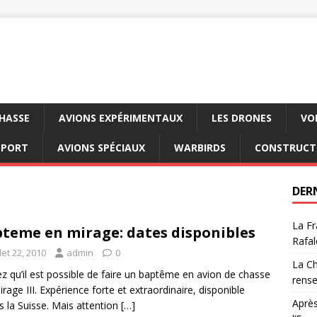
CHASSE
AVIONS EXPÉRIMENTAUX
LES DRONES
VO
SPORT
AVIONS SPÉCIAUX
WARBIRDS
CONSTRUCT
DER
La Fr
teme en mirage: dates disponibles
Rafal
llet 22, 2010
admin
0
La Ch
z qu’il est possible de faire un baptême en avion de chasse
rens
irage III. Expérience forte et extraordinaire, disponible
Après
s la Suisse. Mais attention
[…]