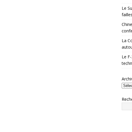
Le Su
faill
Chine
confi
La Co
autou
Le F-
techn
Archi
Rech