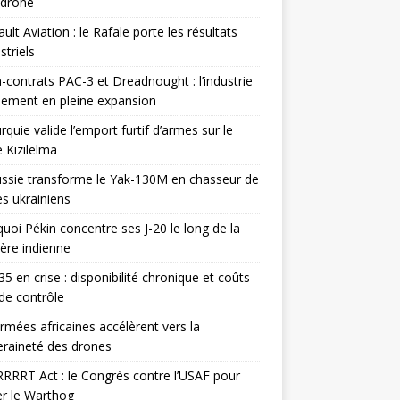
odrone
ult Aviation : le Rafale porte les résultats
triels
contrats PAC-3 et Dreadnought : l’industrie
ement en pleine expansion
rquie valide l’emport furtif d’armes sur le
 Kızılelma
ssie transforme le Yak-130M en chasseur de
s ukrainiens
uoi Pékin concentre ses J-20 le long de la
ière indienne
35 en crise : disponibilité chronique et coûts
de contrôle
rmées africaines accélèrent vers la
raineté des drones
RRRT Act : le Congrès contre l’USAF pour
r le Warthog