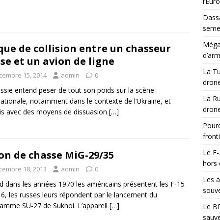
l’Eur
Dassa
semes
Méga-
que de collision entre un chasseur
d’arm
se et un avion de ligne
La Tu
cembre 15, 2014
admin
0
drone
ssie entend peser de tout son poids sur la scène
La Ru
nationale, notamment dans le contexte de l’Ukraine, et
drone
is avec des moyens de dissuasion
[…]
Pourq
front
Le F-
on de chasse MiG-29/35
hors 
cembre 18, 2013
admin
0
Les a
 dans les années 1970 les américains présentent les F-15
souve
16, les russes leurs répondent par le lancement du
amme SU-27 de Sukhoi. L’appareil
[…]
Le BR
sauve