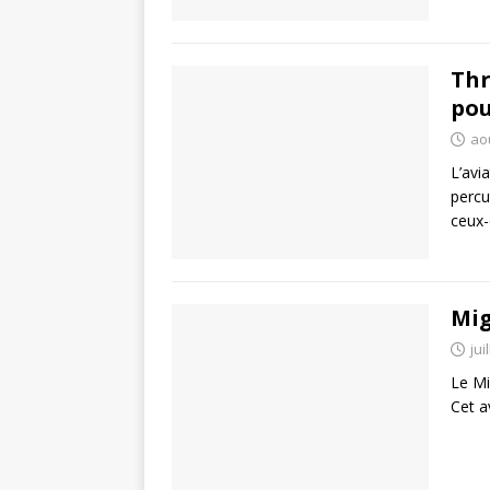
Thr
pou
ao
L’avi
percu
ceux-
Mig
jui
Le Mi
Cet a