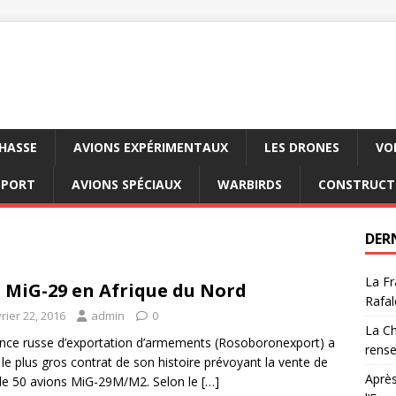
CHASSE
AVIONS EXPÉRIMENTAUX
LES DRONES
VO
SPORT
AVIONS SPÉCIAUX
WARBIRDS
CONSTRUCT
DER
La Fr
 MiG-29 en Afrique du Nord
Rafal
rier 22, 2016
admin
0
La Ch
nce russe d’exportation d’armements (Rosoboronexport) a
rens
 le plus gros contrat de son histoire prévoyant la vente de
Après
de 50 avions MiG-29M/M2. Selon le
[…]