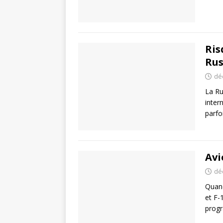
Ris
Rus
dé
La Ru
inter
parfo
Avi
dé
Quand
et F-
progr