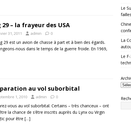
Le Su
faill
 29 – la frayeur des USA
Chine
confi
vier 31, 2011
admin
0
La Co
g 29 est un avion de chasse à part et à bien des égards.
autou
ngeons-nous dans le temps de la guerre froide. En 1969,
Le F-
techn
Archi
paration au vol suborbital
ptembre 1, 2010
admin
0
Rech
rez-vous au vol suborbital. Certains – très chanceux – ont
être la chance de s’être inscrits auprès du Lynx ou Virgin
tic pour être
[…]