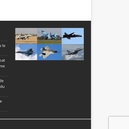
s le
bat
ème
de
ndu
le