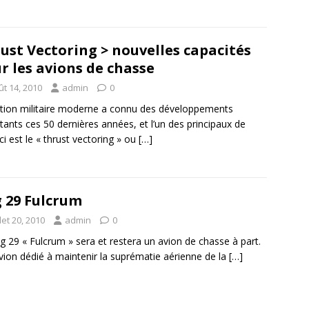
ust Vectoring > nouvelles capacités
r les avions de chasse
ût 14, 2010
admin
0
ation militaire moderne a connu des développements
tants ces 50 dernières années, et l’un des principaux de
ci est le « thrust vectoring » ou
[…]
 29 Fulcrum
llet 20, 2010
admin
0
g 29 « Fulcrum » sera et restera un avion de chasse à part.
vion dédié à maintenir la suprématie aérienne de la
[…]