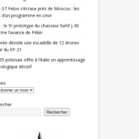
-57 Felon s’écrase près de Moscou : les
es d’un programme en crise
 : le 5ᵉ prototype du chasseur furtif J-36
rme l’avance de Pékin
rée dévoile une escadrille de 12 drones
r du KF-21
35 polonais offre à l’Italie un apprentissage
ologique décisif
ves
ercher
Rechercher