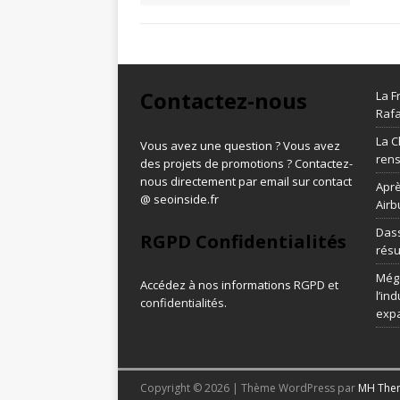
Contactez-nous
La F
Rafa
La C
Vous avez une question ? Vous avez
ren
des projets de promotions ? Contactez-
nous directement par email sur contact
Aprè
@ seoinside.fr
Airb
Dass
RGPD Confidentialités
résu
Méga
Accédez à nos informations
RGPD et
l’in
confidentialités
.
exp
Copyright © 2026 | Thème WordPress par
MH The