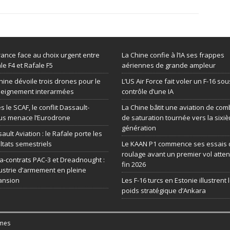
rance face au choix urgent entre
La Chine confie à l’IA ses frappes
le F4 et Rafale F5
aériennes de grande ampleur
hine dévoile trois drones pour le
L’US Air Force fait voler un F-16 sou
seignement interarmées
contrôle d’une IA
s le SCAF, le conflit Dassault-
La Chine bâtit une aviation de com
us menace l’Eurodrone
de saturation tournée vers la sixi
génération
ault Aviation : le Rafale porte les
ltats semestriels
Le KAAN P1 commence ses essais 
roulage avant un premier vol atte
-contrats PAC-3 et Dreadnought :
fin 2026
dustrie d’armement en pleine
ansion
Les F-16 turcs en Estonie illustrent 
poids stratégique d’Ankara
mes