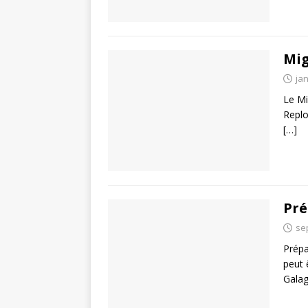
Mig
jan
Le Mi
Replo
[…]
Pré
se
Prépa
peut 
Galag