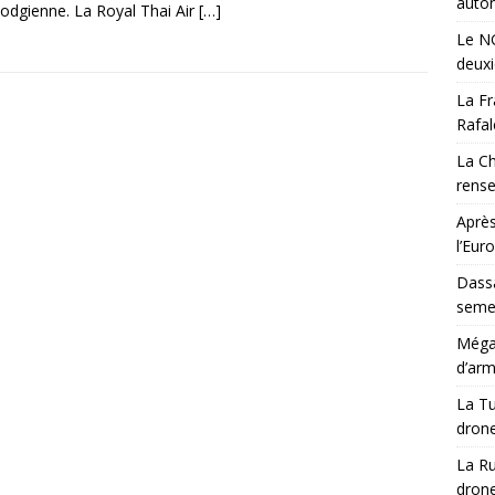
auton
dgienne. La Royal Thai Air
[…]
Le NG
deux
La Fr
Rafal
La Ch
rens
Après
l’Eur
Dassa
semes
Méga-
d’arm
La Tu
drone
La Ru
drone