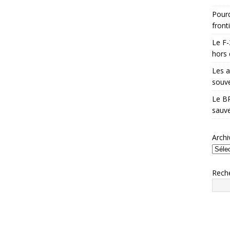
Pourq
front
Le F-
hors 
Les a
souve
Le BR
sauve
Archi
Rech