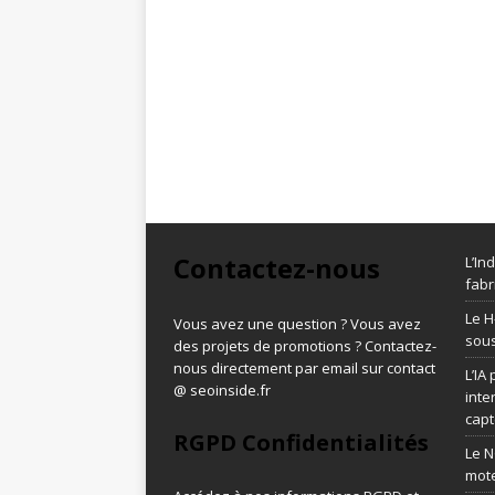
Contactez-nous
L’In
fabr
Le H
Vous avez une question ? Vous avez
sous
des projets de promotions ? Contactez-
nous directement par email sur contact
L’IA
@ seoinside.fr
inte
capt
RGPD Confidentialités
Le N
mot