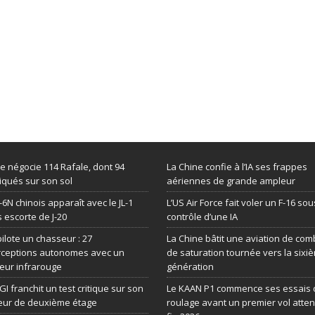
de négocie 114 Rafale, dont 94
La Chine confie à l’IA ses frappes
iqués sur son sol
aériennes de grande ampleur
-6N chinois apparaît avec le JL-1
L’US Air Force fait voler un F-16 sou
 escorte de J-20
contrôle d’une IA
 pilote un chasseur : 27
La Chine bâtit une aviation de com
rceptions autonomes avec un
de saturation tournée vers la sixi
eur infrarouge
génération
GI franchit un test critique sur son
Le KAAN P1 commence ses essais 
eur de deuxième étage
roulage avant un premier vol atte