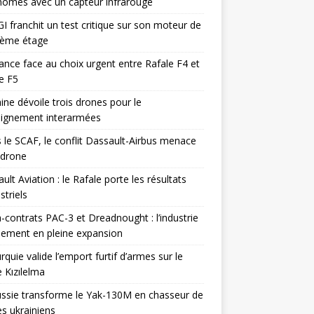
omes avec un capteur infrarouge
I franchit un test critique sur son moteur de
ième étage
ance face au choix urgent entre Rafale F4 et
e F5
ine dévoile trois drones pour le
eignement interarmées
 le SCAF, le conflit Dassault-Airbus menace
odrone
ult Aviation : le Rafale porte les résultats
triels
contrats PAC-3 et Dreadnought : l’industrie
ement en pleine expansion
rquie valide l’emport furtif d’armes sur le
 Kızılelma
ssie transforme le Yak-130M en chasseur de
s ukrainiens