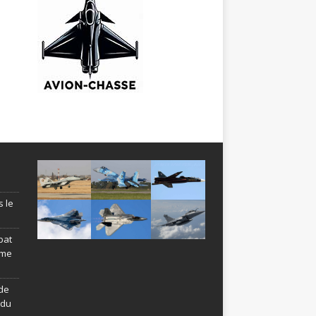
s le
bat
ème
de
ndu