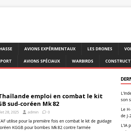
CHASSE
AVIONS EXPÉRIMENTAUX
LES DRONES
VO
SPORT
AVIONS SPÉCIAUX
WARBIRDS
CONSTRUCT
DER
L’Ind
Thaïlande emploi en combat le kit
son s
B sud‑coréen Mk 82
Le H-
llet 28, 2025
admin
0
de J-
AF utilise pour la première fois en combat le kit de guidage
L’IA 
coréen KGGB pour bombes Mk 82 contre l’armée