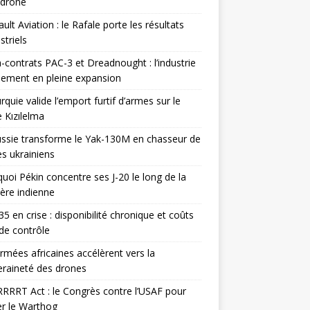
odrone
ult Aviation : le Rafale porte les résultats
triels
contrats PAC-3 et Dreadnought : l’industrie
ement en pleine expansion
rquie valide l’emport furtif d’armes sur le
 Kızılelma
ssie transforme le Yak-130M en chasseur de
s ukrainiens
uoi Pékin concentre ses J-20 le long de la
ière indienne
35 en crise : disponibilité chronique et coûts
de contrôle
rmées africaines accélèrent vers la
raineté des drones
RRRT Act : le Congrès contre l’USAF pour
r le Warthog