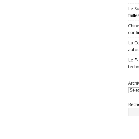
Le Su
faill
Chine
confi
La Co
autou
Le F-
techn
Archi
Rech