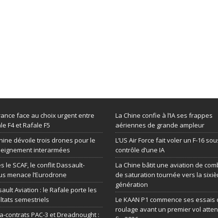
rance face au choix urgent entre
La Chine confie à l’IA ses frappes
le F4 et Rafale F5
aériennes de grande ampleur
hine dévoile trois drones pour le
L’US Air Force fait voler un F-16 sou
seignement interarmées
contrôle d’une IA
s le SCAF, le conflit Dassault-
La Chine bâtit une aviation de com
us menace l’Eurodrone
de saturation tournée vers la sixi
génération
ault Aviation : le Rafale porte les
ltats semestriels
Le KAAN P1 commence ses essais 
roulage avant un premier vol atte
-contrats PAC-3 et Dreadnought :