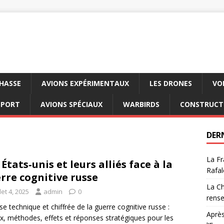
CHASSE
AVIONS EXPÉRIMENTAUX
LES DRONES
VO
SPORT
AVIONS SPÉCIAUX
WARBIRDS
CONSTRUCT
DER
La Fr
 États‑unis et leurs alliés face à la
Rafal
rre cognitive russe
La Ch
llet 4, 2025
admin
0
rens
se technique et chiffrée de la guerre cognitive russe :
Après
x, méthodes, effets et réponses stratégiques pour les