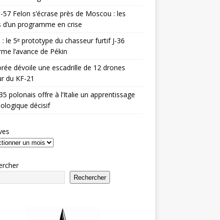
-57 Felon s’écrase près de Moscou : les
es d’un programme en crise
 : le 5ᵉ prototype du chasseur furtif J-36
rme l’avance de Pékin
rée dévoile une escadrille de 12 drones
r du KF-21
35 polonais offre à l’Italie un apprentissage
ologique décisif
ves
ercher
Rechercher