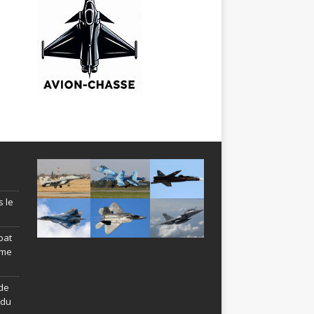
s le
bat
ème
de
ndu