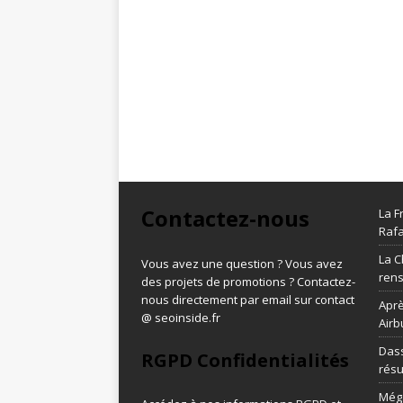
Contactez-nous
La F
Rafa
La C
Vous avez une question ? Vous avez
ren
des projets de promotions ? Contactez-
nous directement par email sur contact
Aprè
@ seoinside.fr
Airb
Dass
RGPD Confidentialités
résu
Méga