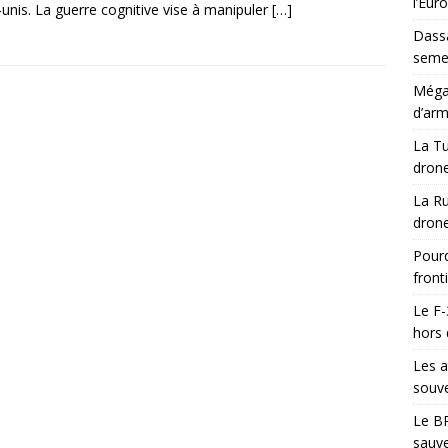
l’Eur
‑unis. La guerre cognitive vise à manipuler
[…]
Dassa
semes
Méga-
d’arm
La Tu
drone
La Ru
drone
Pourq
front
Le F-
hors 
Les a
souve
Le BR
sauve