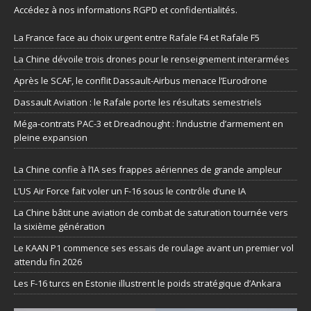
Accédez à nos informations
RGPD et confidentialités
.
La France face au choix urgent entre Rafale F4 et Rafale F5
La Chine dévoile trois drones pour le renseignement interarmées
Après le SCAF, le conflit Dassault-Airbus menace l’Eurodrone
Dassault Aviation : le Rafale porte les résultats semestriels
Méga-contrats PAC-3 et Dreadnought : l’industrie d’armement en
pleine expansion
La Chine confie à l’IA ses frappes aériennes de grande ampleur
L’US Air Force fait voler un F-16 sous le contrôle d’une IA
La Chine bâtit une aviation de combat de saturation tournée vers
la sixième génération
Le KAAN P1 commence ses essais de roulage avant un premier vol
attendu fin 2026
Les F-16 turcs en Estonie illustrent le poids stratégique d’Ankara