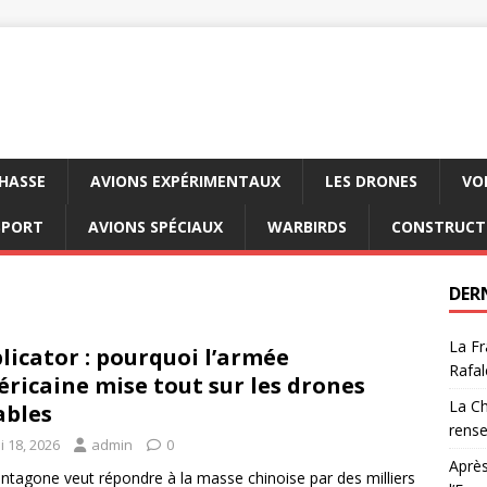
CHASSE
AVIONS EXPÉRIMENTAUX
LES DRONES
VO
SPORT
AVIONS SPÉCIAUX
WARBIRDS
CONSTRUCT
DER
La Fr
licator : pourquoi l’armée
Rafal
ricaine mise tout sur les drones
La Ch
ables
rens
i 18, 2026
admin
0
Après
ntagone veut répondre à la masse chinoise par des milliers