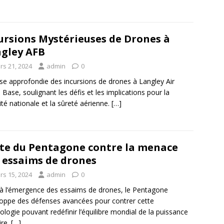
ursions Mystérieuses de Drones à
gley AFB
rs 21, 2024
admin
0
se approfondie des incursions de drones à Langley Air
 Base, soulignant les défis et les implications pour la
ité nationale et la sûreté aérienne.
[…]
te du Pentagone contre la menace
 essaims de drones
rs 15, 2024
admin
0
à l’émergence des essaims de drones, le Pentagone
oppe des défenses avancées pour contrer cette
ologie pouvant redéfinir l’équilibre mondial de la puissance
ire.
[…]