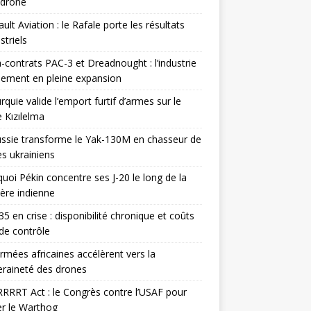
odrone
ult Aviation : le Rafale porte les résultats
triels
contrats PAC-3 et Dreadnought : l’industrie
ement en pleine expansion
rquie valide l’emport furtif d’armes sur le
 Kızılelma
ssie transforme le Yak-130M en chasseur de
s ukrainiens
uoi Pékin concentre ses J-20 le long de la
ière indienne
35 en crise : disponibilité chronique et coûts
de contrôle
rmées africaines accélèrent vers la
raineté des drones
RRRT Act : le Congrès contre l’USAF pour
r le Warthog