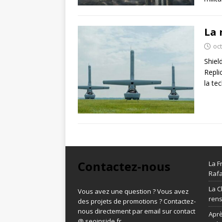
La 
oc
Shiel
Repli
la te
Contactez-nous
La F
Rafa
La C
Vous avez une question ? Vous avez
ren
des projets de promotions ? Contactez-
nous directement par email sur contact
Aprè
@ seoinside.fr