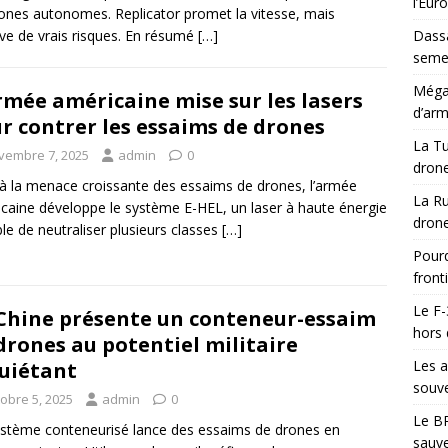
l’Eur
ones autonomes. Replicator promet la vitesse, mais
ve de vrais risques. En résumé
[…]
Dassa
semes
Méga-
rmée américaine mise sur les lasers
d’arm
r contrer les essaims de drones
La Tu
vembre 7, 2025
admin
0
drone
à la menace croissante des essaims de drones, l’armée
La Ru
caine développe le système E-HEL, un laser à haute énergie
drone
le de neutraliser plusieurs classes
[…]
Pourq
front
Le F-
Chine présente un conteneur-essaim
hors 
drones au potentiel militaire
Les a
uiétant
souve
tobre 5, 2025
admin
0
Le BR
stème conteneurisé lance des essaims de drones en
sauve