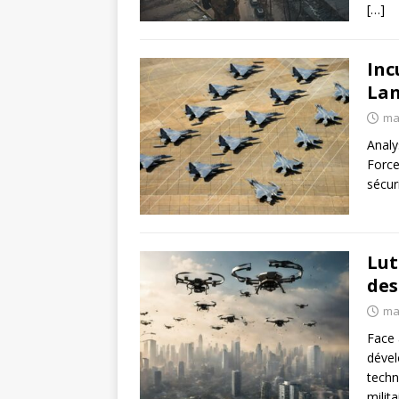
[…]
Inc
Lan
ma
Analy
Force
sécur
Lut
des
ma
Face 
dével
techn
milita