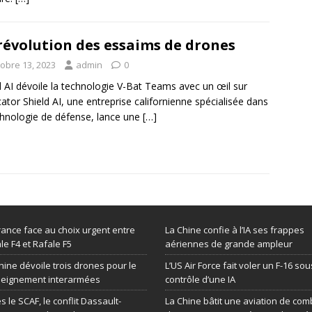
révolution des essaims de drones
tobre 13, 2023
admin
0
d AI dévoile la technologie V-Bat Teams avec un œil sur
cator Shield AI, une entreprise californienne spécialisée dans
chnologie de défense, lance une
[…]
rance face au choix urgent entre
La Chine confie à l’IA ses frappes
le F4 et Rafale F5
aériennes de grande ampleur
hine dévoile trois drones pour le
L’US Air Force fait voler un F-16 sou
seignement interarmées
contrôle d’une IA
s le SCAF, le conflit Dassault-
La Chine bâtit une aviation de com