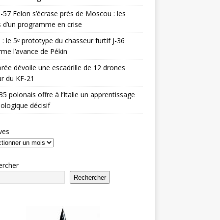
-57 Felon s’écrase près de Moscou : les
es d’un programme en crise
 : le 5ᵉ prototype du chasseur furtif J-36
rme l’avance de Pékin
rée dévoile une escadrille de 12 drones
r du KF-21
35 polonais offre à l’Italie un apprentissage
ologique décisif
ves
ercher
Rechercher