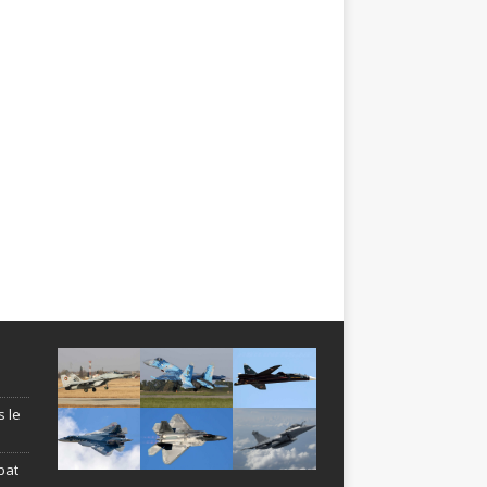
s le
bat