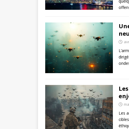
quelq
offen
Une
neu
avr
L’arm
dirig
ondes
Les
enj
ma
Les a
cible
éthiq