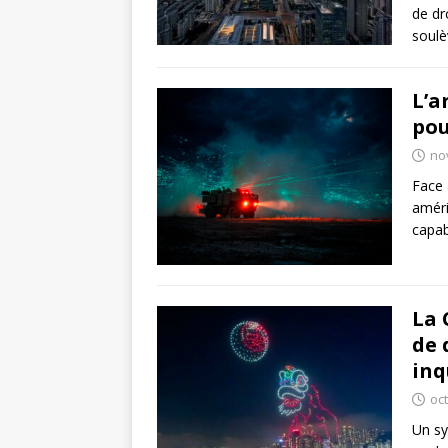
de dr
soulè
L’a
pou
no
Face 
améri
capab
La 
de 
inq
oc
Un sy