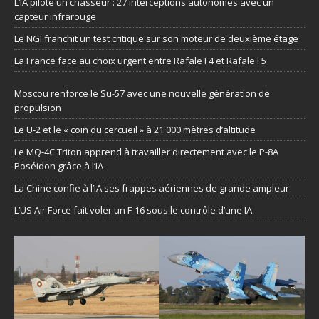
L’IA pilote un chasseur : 27 interceptions autonomes avec un
capteur infrarouge
Le NGI franchit un test critique sur son moteur de deuxième étage
La France face au choix urgent entre Rafale F4 et Rafale F5
Moscou renforce le Su-57 avec une nouvelle génération de
propulsion
Le U-2 et le « coin du cercueil » à 21 000 mètres d’altitude
Le MQ-4C Triton apprend à travailler directement avec le P-8A
Poséidon grâce à l’IA
La Chine confie à l’IA ses frappes aériennes de grande ampleur
L’US Air Force fait voler un F-16 sous le contrôle d’une IA