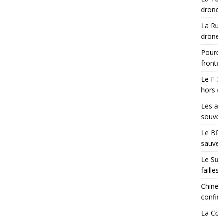
drone
La Ru
drone
Pourq
front
Le F-
hors 
Les a
souve
Le BR
sauve
Le Su
faill
Chine
confi
La Co