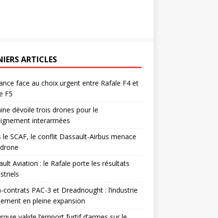
NIERS ARTICLES
ance face au choix urgent entre Rafale F4 et
e F5
ine dévoile trois drones pour le
eignement interarmées
 le SCAF, le conflit Dassault-Airbus menace
odrone
ult Aviation : le Rafale porte les résultats
triels
contrats PAC-3 et Dreadnought : l’industrie
ement en pleine expansion
rquie valide l’emport furtif d’armes sur le