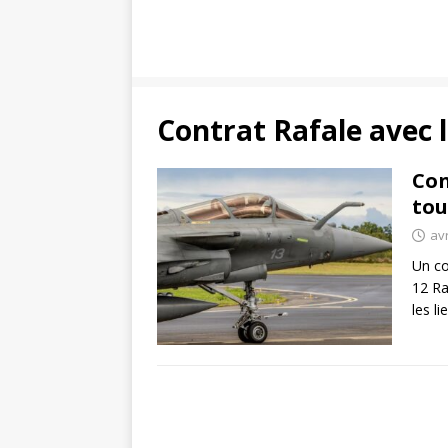
Contrat Rafale avec l
Con
tou
avr
Un co
12 Ra
les li