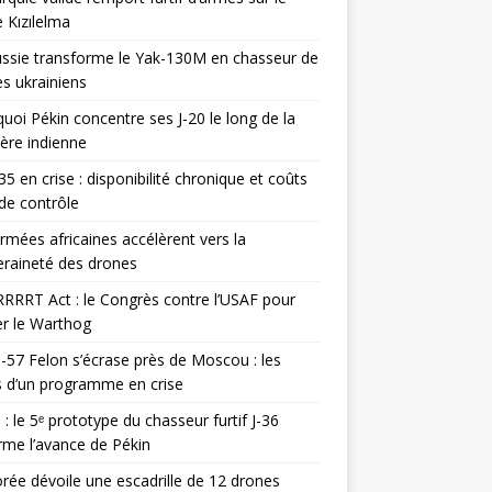
 Kızılelma
ssie transforme le Yak-130M en chasseur de
s ukrainiens
uoi Pékin concentre ses J-20 le long de la
ière indienne
35 en crise : disponibilité chronique et coûts
de contrôle
rmées africaines accélèrent vers la
raineté des drones
RRRT Act : le Congrès contre l’USAF pour
r le Warthog
-57 Felon s’écrase près de Moscou : les
es d’un programme en crise
 : le 5ᵉ prototype du chasseur furtif J-36
rme l’avance de Pékin
rée dévoile une escadrille de 12 drones