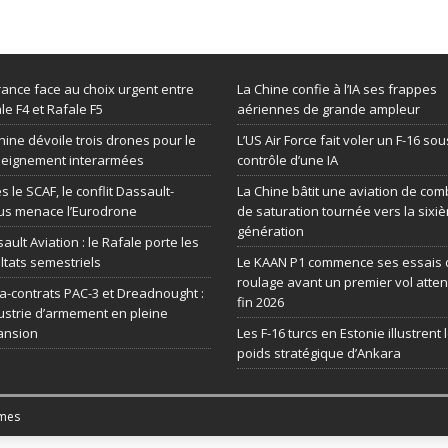
rance face au choix urgent entre
La Chine confie à l’IA ses frappes
le F4 et Rafale F5
aériennes de grande ampleur
hine dévoile trois drones pour le
L’US Air Force fait voler un F-16 sou
seignement interarmées
contrôle d’une IA
s le SCAF, le conflit Dassault-
La Chine bâtit une aviation de com
us menace l’Eurodrone
de saturation tournée vers la sixi
génération
ault Aviation : le Rafale porte les
ltats semestriels
Le KAAN P1 commence ses essais 
roulage avant un premier vol atte
-contrats PAC-3 et Dreadnought :
fin 2026
dustrie d’armement en pleine
ansion
Les F-16 turcs en Estonie illustrent 
poids stratégique d’Ankara
mes