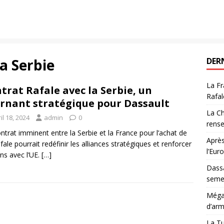
a Serbie
DER
La Fr
trat Rafale avec la Serbie, un
Rafal
rnant stratégique pour Dassault
La Ch
il 18, 2024
admin
0
rens
ntrat imminent entre la Serbie et la France pour l’achat de
Après
fale pourrait redéfinir les alliances stratégiques et renforcer
l’Eur
ens avec l’UE.
[…]
Dassa
semes
Méga-
d’arm
La Tu