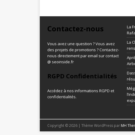
Contactez-nous
La F
Rafa
La C
Vous avez une question ? Vous avez
ren
des projets de promotions ? Contactez-
nous directement par email sur contact
Aprè
@ seoinside.fr
Airb
Dass
RGPD Confidentialités
résu
Méga
Accédez à nos informations
RGPD et
l’in
confidentialités
.
exp
Copyright © 2026 | Thème WordPress par
MH The