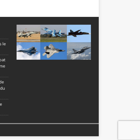
s le
bat
ème
de
ndu
le