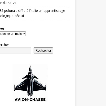
r du KF-21
35 polonais offre à l’Italie un apprentissage
ologique décisif
ves
ercher
Rechercher