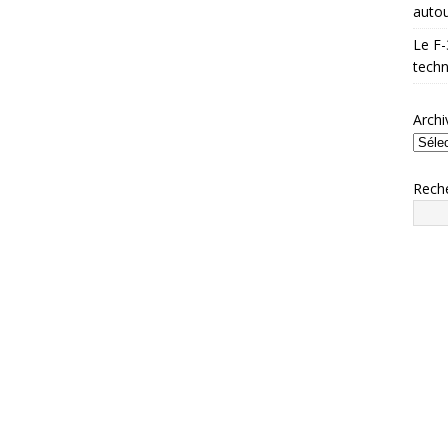
autou
Le F-
techn
Archi
Rech