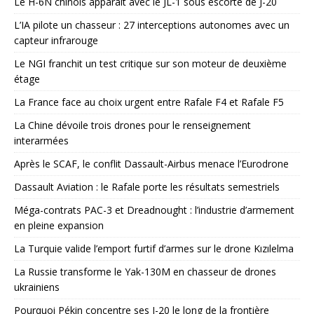
Le H-6N chinois apparaît avec le JL-1 sous escorte de J-20
L’IA pilote un chasseur : 27 interceptions autonomes avec un
capteur infrarouge
Le NGI franchit un test critique sur son moteur de deuxième
étage
La France face au choix urgent entre Rafale F4 et Rafale F5
La Chine dévoile trois drones pour le renseignement
interarmées
Après le SCAF, le conflit Dassault-Airbus menace l’Eurodrone
Dassault Aviation : le Rafale porte les résultats semestriels
Méga-contrats PAC-3 et Dreadnought : l’industrie d’armement
en pleine expansion
La Turquie valide l’emport furtif d’armes sur le drone Kızılelma
La Russie transforme le Yak-130M en chasseur de drones
ukrainiens
Pourquoi Pékin concentre ses J-20 le long de la frontière