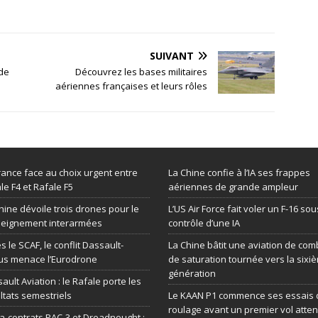
SUIVANT
 de
Découvrez les bases militaires
aériennes françaises et leurs rôles
rance face au choix urgent entre
La Chine confie à l’IA ses frappes
le F4 et Rafale F5
aériennes de grande ampleur
hine dévoile trois drones pour le
L’US Air Force fait voler un F-16 sou
seignement interarmées
contrôle d’une IA
s le SCAF, le conflit Dassault-
La Chine bâtit une aviation de com
us menace l’Eurodrone
de saturation tournée vers la sixi
génération
ault Aviation : le Rafale porte les
ltats semestriels
Le KAAN P1 commence ses essais 
roulage avant un premier vol atte
-contrats PAC-3 et Dreadnought :