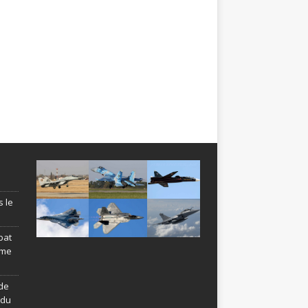
s le
bat
ème
de
ndu