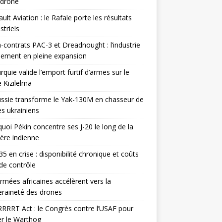
odrone
ult Aviation : le Rafale porte les résultats
triels
contrats PAC-3 et Dreadnought : l’industrie
ement en pleine expansion
rquie valide l’emport furtif d’armes sur le
 Kızılelma
ssie transforme le Yak-130M en chasseur de
s ukrainiens
uoi Pékin concentre ses J-20 le long de la
ière indienne
35 en crise : disponibilité chronique et coûts
de contrôle
rmées africaines accélèrent vers la
raineté des drones
RRRT Act : le Congrès contre l’USAF pour
r le Warthog