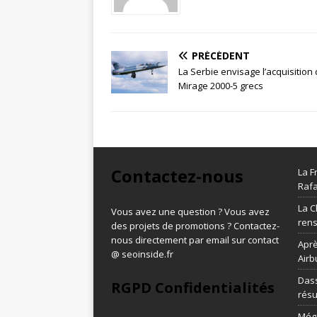
PRÉCÉDENT
La Serbie envisage l’acquisition
Mirage 2000-5 grecs
Contactez-nous
La F
Rafa
La C
Vous avez une question ? Vous avez
ren
des projets de promotions ? Contactez-
nous directement par email sur contact
Aprè
@ seoinside.fr
Airb
Dass
RGPD Confidentialités
résu
Méga