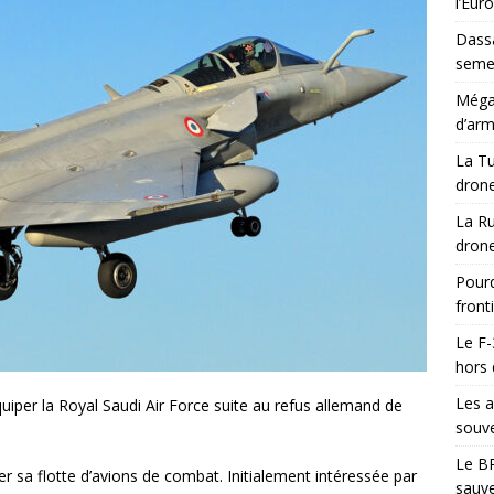
l’Eur
Dassa
semes
Méga-
d’arm
La Tu
drone
La Ru
drone
Pourq
front
Le F-
hors 
Les a
uiper la Royal Saudi Air Force suite au refus allemand de
souve
Le BR
r sa flotte d’avions de combat. Initialement intéressée par
sauve