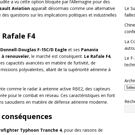
oudite a vu cette option bloquée par l’Allemagne pour des
Le Su
sault Aviation
apparaît désormais comme une alternative
faill
es questions sur les implications politiques et industrielles
Chine
confi
 Rafale F4
La Co
autou
Donnell-Douglas F-15C/D Eagle
et ses
Panavia
s à renouveler
, le marché est conséquent.
Le Rafale F4
,
Le F-
des capacités avancées en matière de furtivité, de
techn
 missions polyvalentes, allant de la supériorité aérienne à
Archi
inte comme le radar à antenne active RBE2, des capteurs
rée pour le combat en réseau. Ces caractéristiques en font
Rech
ins saoudiens en matière de défense aérienne moderne.
s conséquences
rofighter Typhoon Tranche 4
, pour des raisons de