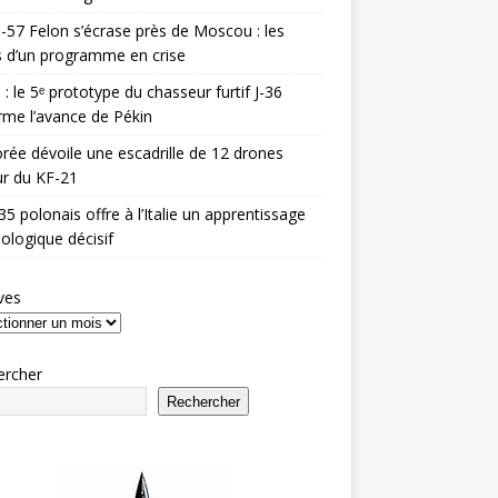
-57 Felon s’écrase près de Moscou : les
es d’un programme en crise
 : le 5ᵉ prototype du chasseur furtif J-36
rme l’avance de Pékin
rée dévoile une escadrille de 12 drones
r du KF-21
35 polonais offre à l’Italie un apprentissage
ologique décisif
ves
ercher
Rechercher