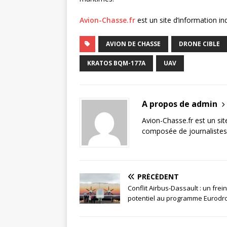
Avion-Chasse.fr
est un site d’information i
AVION DE CHASSE
DRONE CIBLE
KRATOS BQM-177A
UAV
A propos de admin
Avion-Chasse.fr est un sit
composée de journalistes 
PRÉCÉDENT
Conflit Airbus-Dassault : un frein
potentiel au programme Eurodr