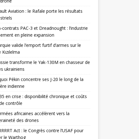
odrone
ult Aviation : le Rafale porte les résultats
triels
contrats PAC-3 et Dreadnought : l’industrie
ement en pleine expansion
rquie valide l’emport furtif d’armes sur le
 Kızılelma
ssie transforme le Yak-130M en chasseur de
s ukrainiens
uoi Pékin concentre ses J-20 le long de la
ière indienne
35 en crise : disponibilité chronique et coûts
de contrôle
rmées africaines accélèrent vers la
raineté des drones
RRRT Act : le Congrès contre l’USAF pour
r le Warthog