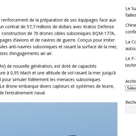
Le Su
faill
 le renforcement de la préparation de ses équipages face aux
Chine
t un contrat de 57,7 millions de dollars avec Kratos Defense
confi
 la construction de 70 drones cibles subsoniques BQM-177A,
ipages d’avions et de navires de guerre. Conçus pour imiter
La Co
les anti-navires subsoniques et rasant la surface de la mer,
autou
stes d’engagements air-air.
Le F-
techn
AV) de nouvelle génération, est doté de capacités
eure à 0,95 Mach et une altitude de vol rasant la mer jusqu’à
éal pour simuler fidèlement les menaces subsoniques
Archi
e. Le drone embarque divers capteurs et systèmes de leurre,
de l’entraînement naval.
Rech