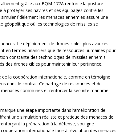
’entraînement grâce aux BQM-177A renforce la posture
 à protéger ses navires et ses équipages contre les
 à simuler fidèlement les menaces ennemies assure une
te géopolitique où les technologies de missiles se
quences. Le déploiement de drones cibles plus avancés
 tant en termes financiers que de ressources humaines pour
olution constante des technologies de missiles ennemis
és des drones cibles pour maintenir leur pertinence.
ance de la coopération internationale, comme en témoigne
liens dans le contrat. Ce partage de ressources et de
ux menaces communes et renforcer la sécurité maritime
 marque une étape importante dans l’amélioration de
ffrant une simulation réaliste et pratique des menaces de
 renforçant la préparation à la défense, souligne
a coopération internationale face à l’évolution des menaces