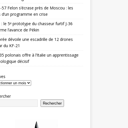
-57 Felon s’écrase près de Moscou : les
es d’un programme en crise
 : le 5ᵉ prototype du chasseur furtif J-36
rme l’avance de Pékin
rée dévoile une escadrille de 12 drones
r du KF-21
35 polonais offre à l’Italie un apprentissage
ologique décisif
ves
ercher
Rechercher