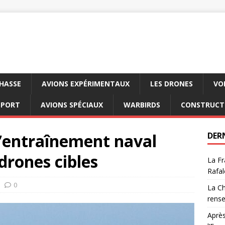
CHASSE
AVIONS EXPÉRIMENTAUX
LES DRONES
VO
SPORT
AVIONS SPÉCIAUX
WARBIRDS
CONSTRUCT
l’entraînement naval
DER
drones cibles
La Fr
Rafal
0
La Ch
rens
Après