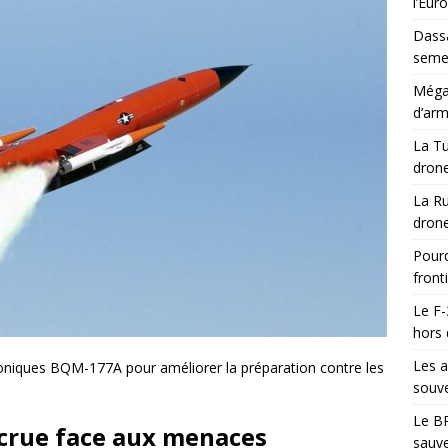
l’Eur
Dassa
semes
Méga-
d’arm
La Tu
drone
La Ru
drone
Pourq
front
Le F-
hors 
Les a
niques BQM-177A pour améliorer la préparation contre les
souve
Le BR
ccrue face aux menaces
sauve