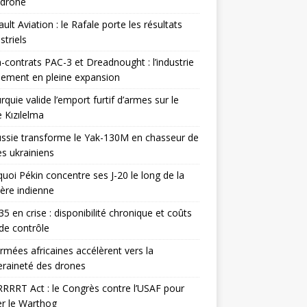
odrone
ult Aviation : le Rafale porte les résultats
triels
contrats PAC-3 et Dreadnought : l’industrie
ement en pleine expansion
rquie valide l’emport furtif d’armes sur le
 Kızılelma
ssie transforme le Yak-130M en chasseur de
s ukrainiens
uoi Pékin concentre ses J-20 le long de la
ière indienne
35 en crise : disponibilité chronique et coûts
de contrôle
rmées africaines accélèrent vers la
raineté des drones
RRRT Act : le Congrès contre l’USAF pour
r le Warthog