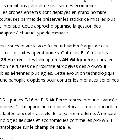
de ces munitions permet de réaliser des économies
 où les drones ennemis sont déployés en grand nombre.
s coûteuses permet de préserver les stocks de missiles plus
 intensité. Cette approche optimise la gestion des
 adaptée à chaque type de menace.
s drones ouvre la voie à une utilisation élargie de ces
s et contextes opérationnels. Outre les F-16, d’autres
-8B Harrier
et les hélicoptères
AH-64 Apache
pourraient
gration de fusées de proximité aux ogives des APKWS II
cibles aériennes plus agiles. Cette évolution technologique
’une panoplie d’options pour contrer les menaces aériennes
WS II par les F-16 de l’US Air Force représente une avancée
 ennemis. Cette approche combine efficacité opérationnelle et
 adaptée aux défis actuels de la guerre moderne. À mesure
chnologies flexibles et économiques comme les APKWS II
tratégique sur le champ de bataille.