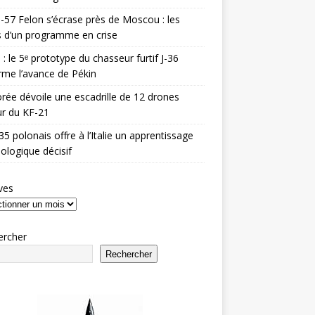
-57 Felon s’écrase près de Moscou : les
es d’un programme en crise
 : le 5ᵉ prototype du chasseur furtif J-36
rme l’avance de Pékin
rée dévoile une escadrille de 12 drones
r du KF-21
35 polonais offre à l’Italie un apprentissage
ologique décisif
ves
ercher
Rechercher