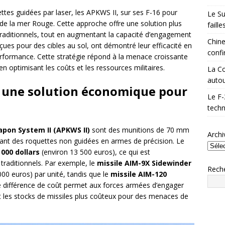
ttes guidées par laser, les APKWS II, sur ses F-16 pour
Le Su
 de la mer Rouge. Cette approche offre une solution plus
faill
traditionnels, tout en augmentant la capacité d’engagement
Chine
çues pour des cibles au sol, ont démontré leur efficacité en
confi
rformance. Cette stratégie répond à la menace croissante
n optimisant les coûts et les ressources militaires.
La Co
autou
: une solution économique pour
Le F-
techn
apon System II (APKWS II)
sont des munitions de 70 mm
Archi
mant des roquettes non guidées en armes de précision. Le
 000 dollars
(environ 13 500 euros), ce qui est
r traditionnels. Par exemple, le
missile AIM-9X Sidewinder
Rech
00 euros) par unité, tandis que le
missile AIM-120
te différence de coût permet aux forces armées d’engager
nt les stocks de missiles plus coûteux pour des menaces de