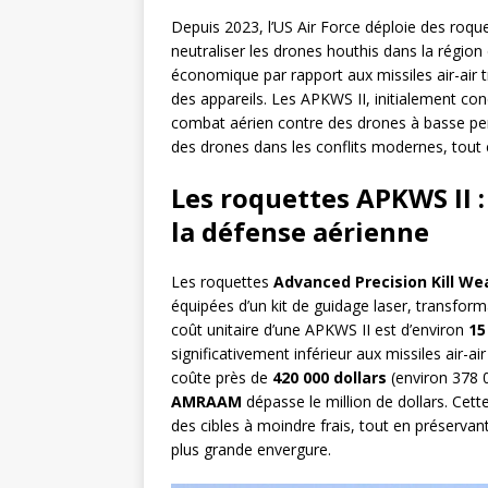
Depuis 2023, l’US Air Force déploie des roque
neutraliser les drones houthis dans la région
économique par rapport aux missiles air-air 
des appareils. Les APKWS II, initialement con
combat aérien contre des drones à basse pe
des drones dans les conflits modernes, tout e
Les roquettes APKWS II 
la défense aérienne
Les roquettes
Advanced Precision Kill We
équipées d’un kit de guidage laser, transfor
coût unitaire d’une APKWS II est d’environ
15
significativement inférieur aux missiles air-ai
coûte près de
420 000 dollars
(environ 378 0
AMRAAM
dépasse le million de dollars. Cet
des cibles à moindre frais, tout en préserva
plus grande envergure.