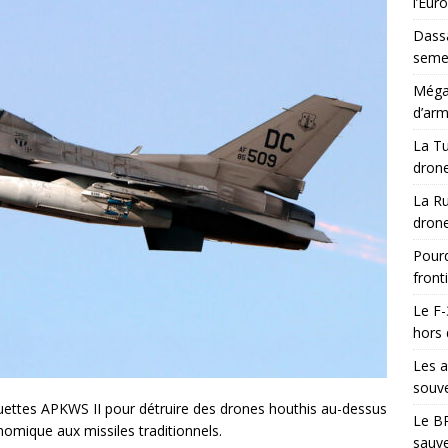
l’Eur
Dassa
semes
Méga-
d’arm
La Tu
drone
La Ru
drone
Pourq
front
Le F-
hors 
Les a
souve
quettes APKWS II pour détruire des drones houthis au-dessus
Le BR
nomique aux missiles traditionnels.
sauve