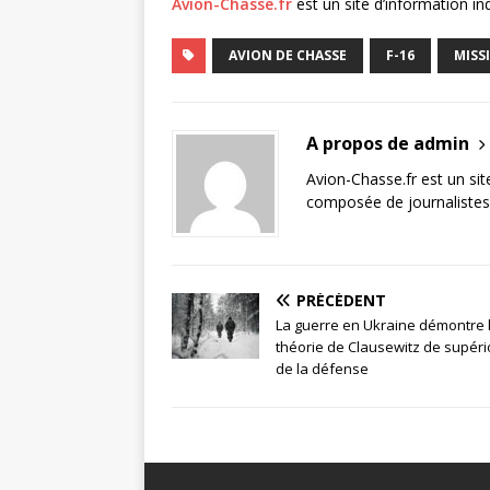
Avion-Chasse.fr
est un site d’information i
AVION DE CHASSE
F-16
MISSI
A propos de admin
Avion-Chasse.fr est un sit
composée de journalistes 
PRÉCÉDENT
La guerre en Ukraine démontre 
théorie de Clausewitz de supéri
de la défense