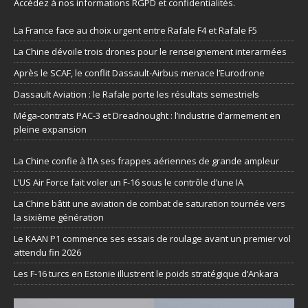
Accédez à nos informations
RGPD et confidentialités
.
La France face au choix urgent entre Rafale F4 et Rafale F5
La Chine dévoile trois drones pour le renseignement interarmées
Après le SCAF, le conflit Dassault-Airbus menace l’Eurodrone
Dassault Aviation : le Rafale porte les résultats semestriels
Méga-contrats PAC-3 et Dreadnought : l’industrie d’armement en
pleine expansion
La Chine confie à l’IA ses frappes aériennes de grande ampleur
L’US Air Force fait voler un F-16 sous le contrôle d’une IA
La Chine bâtit une aviation de combat de saturation tournée vers
la sixième génération
Le KAAN P1 commence ses essais de roulage avant un premier vol
attendu fin 2026
Les F-16 turcs en Estonie illustrent le poids stratégique d’Ankara