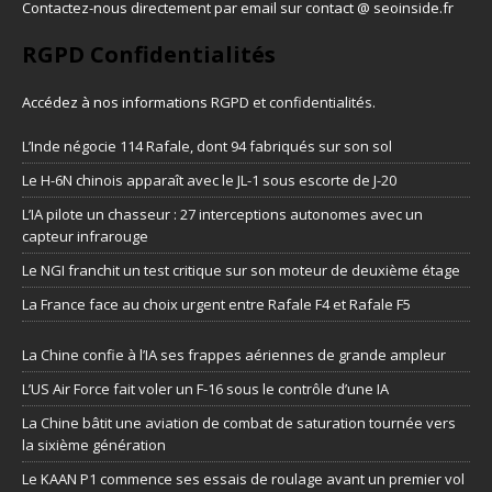
Contactez-nous directement par email sur contact @ seoinside.fr
RGPD Confidentialités
Accédez à nos informations
RGPD et confidentialités
.
L’Inde négocie 114 Rafale, dont 94 fabriqués sur son sol
Le H-6N chinois apparaît avec le JL-1 sous escorte de J-20
L’IA pilote un chasseur : 27 interceptions autonomes avec un
capteur infrarouge
Le NGI franchit un test critique sur son moteur de deuxième étage
La France face au choix urgent entre Rafale F4 et Rafale F5
La Chine confie à l’IA ses frappes aériennes de grande ampleur
L’US Air Force fait voler un F-16 sous le contrôle d’une IA
La Chine bâtit une aviation de combat de saturation tournée vers
la sixième génération
Le KAAN P1 commence ses essais de roulage avant un premier vol