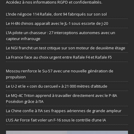
Accédez à nos informations
RGPD et confidentialités
.
L’Inde négocie 114 Rafale, dont 94 fabriqués sur son sol
Le H-6N chinois apparaît avec le JL-1 sous escorte de J-20
L’IA pilote un chasseur : 27 interceptions autonomes avec un
capteur infrarouge
Le NGI franchit un test critique sur son moteur de deuxième étage
La France face au choix urgent entre Rafale F4 et Rafale F5
Moscou renforce le Su-57 avec une nouvelle génération de
propulsion
Le U-2 et le « coin du cercueil » à 21 000 mètres d’altitude
Le MQ-4C Triton apprend à travailler directement avec le P-8A
Poséidon grâce à l’IA
La Chine confie à l’IA ses frappes aériennes de grande ampleur
L’US Air Force fait voler un F-16 sous le contrôle d’une IA