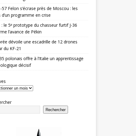
-57 Felon s’écrase près de Moscou : les
es d’un programme en crise
 : le 5ᵉ prototype du chasseur furtif J-36
rme l’avance de Pékin
rée dévoile une escadrille de 12 drones
r du KF-21
35 polonais offre à l’Italie un apprentissage
ologique décisif
ves
ercher
Rechercher