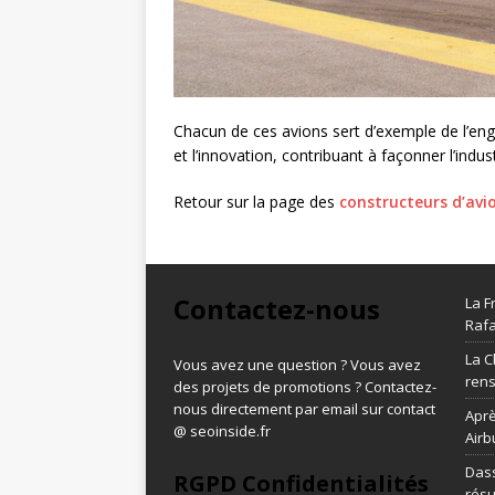
Chacun de ces avions sert d’exemple de l’en
et l’innovation, contribuant à façonner l’ind
Retour sur la page des
constructeurs d’avi
Contactez-nous
La F
Rafa
La C
Vous avez une question ? Vous avez
ren
des projets de promotions ? Contactez-
nous directement par email sur contact
Aprè
@ seoinside.fr
Airb
Dass
RGPD Confidentialités
résu