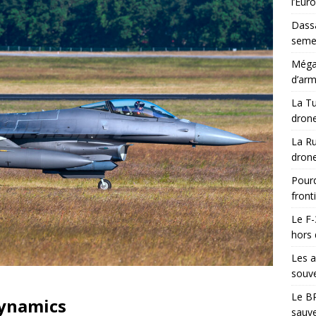
l’Eur
Dassa
semes
Méga-
d’arm
La Tu
drone
La Ru
drone
Pourq
front
Le F-
hors 
Les a
souve
Le BR
Dynamics
sauve