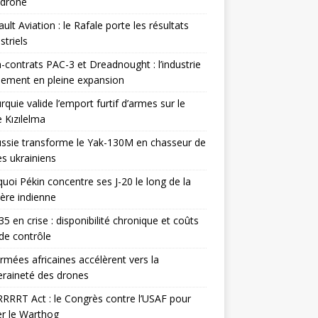
odrone
ult Aviation : le Rafale porte les résultats
triels
contrats PAC-3 et Dreadnought : l’industrie
ement en pleine expansion
rquie valide l’emport furtif d’armes sur le
 Kızılelma
ssie transforme le Yak-130M en chasseur de
s ukrainiens
uoi Pékin concentre ses J-20 le long de la
ière indienne
35 en crise : disponibilité chronique et coûts
de contrôle
rmées africaines accélèrent vers la
raineté des drones
RRRT Act : le Congrès contre l’USAF pour
r le Warthog