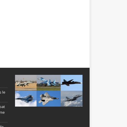
s le
bat
ème
de