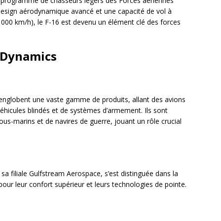
 programme de chasseurs légers des Forces aériennes
design aérodynamique avancé et une capacité de vol à
 000 km/h), le F-16 est devenu un élément clé des forces
l Dynamics
 englobent une vaste gamme de produits, allant des avions
hicules blindés et de systèmes d’armement. Ils sont
us-marins et de navires de guerre, jouant un rôle crucial
s sa filiale Gulfstream Aerospace, s’est distinguée dans la
 pour leur confort supérieur et leurs technologies de pointe.