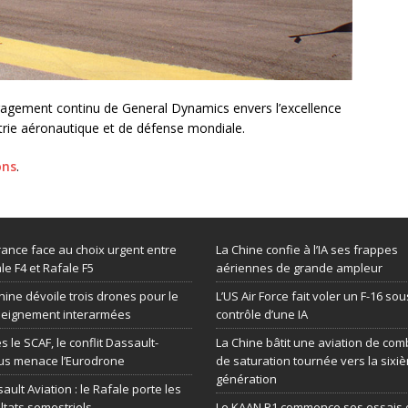
gagement continu de General Dynamics envers l’excellence
ustrie aéronautique et de défense mondiale.
ons
.
rance face au choix urgent entre
La Chine confie à l’IA ses frappes
le F4 et Rafale F5
aériennes de grande ampleur
hine dévoile trois drones pour le
L’US Air Force fait voler un F-16 sou
seignement interarmées
contrôle d’une IA
s le SCAF, le conflit Dassault-
La Chine bâtit une aviation de com
us menace l’Eurodrone
de saturation tournée vers la sixi
génération
ault Aviation : le Rafale porte les
ltats semestriels
Le KAAN P1 commence ses essais 