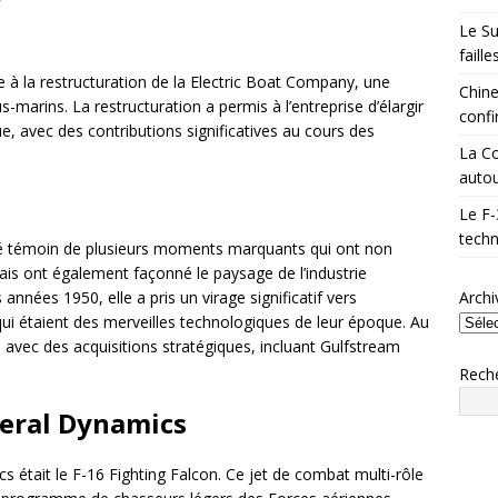
Le Su
faill
 à la restructuration de la Electric Boat Company, une
Chine
-marins. La restructuration a permis à l’entreprise d’élargir
confi
e, avec des contributions significatives au cours des
La Co
autou
Le F-
techn
é témoin de plusieurs moments marquants qui ont non
 mais ont également façonné le paysage de l’industrie
nnées 1950, elle a pris un virage significatif vers
Archi
qui étaient des merveilles technologiques de leur époque. Au
te avec des acquisitions stratégiques, incluant Gulfstream
Rech
neral Dynamics
 était le F-16 Fighting Falcon. Ce jet de combat multi-rôle