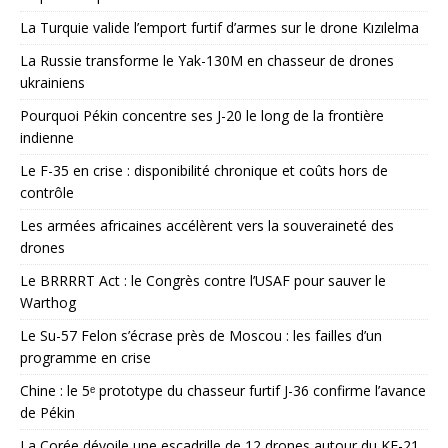
La Turquie valide l’emport furtif d’armes sur le drone Kızılelma
La Russie transforme le Yak-130M en chasseur de drones
ukrainiens
Pourquoi Pékin concentre ses J-20 le long de la frontière
indienne
Le F-35 en crise : disponibilité chronique et coûts hors de
contrôle
Les armées africaines accélèrent vers la souveraineté des
drones
Le BRRRRT Act : le Congrès contre l’USAF pour sauver le
Warthog
Le Su-57 Felon s’écrase près de Moscou : les failles d’un
programme en crise
Chine : le 5ᵉ prototype du chasseur furtif J-36 confirme l’avance
de Pékin
La Corée dévoile une escadrille de 12 drones autour du KF-21