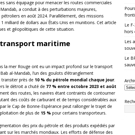
avires sans équipage pour menacer les routes commerciales
Pourq
l-Mandab, a conduit à des perturbations majeures,
front
e pétroliers en août 2024. Parallèlement, des missions
1 milliard de dollars aux États-Unis en munitions. Cet article
Le F-
ues et géopolitiques de cette situation.
hors 
 transport maritime
Les a
souve
Le BR
sauve
ns la mer Rouge ont eu un impact profond sur le transport
e Bab al-Mandab, l’un des goulots d’étranglement
t transiter près de
10 % du pétrole mondial chaque jour
.
Archi
ers le détroit a chuté de
77 % entre octobre 2023 et août
ment des routes, les navires étant contraints de contourner
outant des coûts de carburant et de temps considérables aux
Rech
 par le Cap de Bonne-Espérance peut rallonger le trajet de
ploitation de plus de
15 %
pour certains transporteurs.
mentation des prix du pétrole et des produits expédiés par
tant sur les marchés mondiaux. Les efforts de défense des