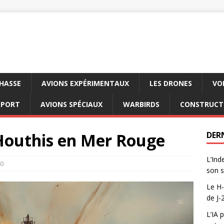
CHASSE
AVIONS EXPÉRIMENTAUX
LES DRONES
VO
SPORT
AVIONS SPÉCIAUX
WARBIRDS
CONSTRUCT
 Houthis en Mer Rouge
DER
L’Ind
0
son s
Le H-
de J-
L’IA 