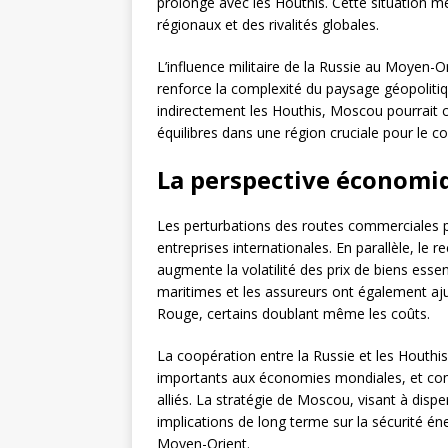
prolongé avec les Houthis. Cette situation me
régionaux et des rivalités globales.
L’influence militaire de la Russie au Moyen-Or
renforce la complexité du paysage géopolitiqu
indirectement les Houthis, Moscou pourrait ch
équilibres dans une région cruciale pour le
La perspective économiq
Les perturbations des routes commerciales pa
entreprises internationales. En parallèle, le r
augmente la volatilité des prix de biens esse
maritimes et les assureurs ont également aju
Rouge, certains doublant même les coûts.
La coopération entre la Russie et les Houth
importants aux économies mondiales, et compl
alliés. La stratégie de Moscou, visant à disp
implications de long terme sur la sécurité éne
Moyen-Orient.