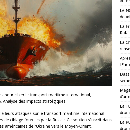
auton
Le NG
deux
La Fr
Rafal
La Ch
rens
Après
l’Eur
Dassa
semes
Méga-
s pour cibler le transport maritime international,
d’arm
e. Analyse des impacts stratégiques.
La Tu
drone
ié leurs attaques sur le transport maritime international
de ciblage fournies par la Russie. Ce soutien s’inscrit dans
La Ru
es américaines de l’Ukraine vers le Moyen-Orient.
drone