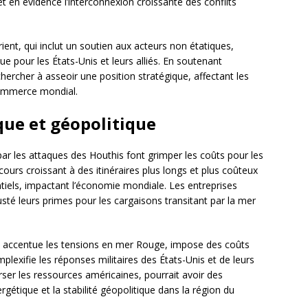
t en évidence l’interconnexion croissante des conflits
ient, qui inclut un soutien aux acteurs non étatiques,
e pour les États-Unis et leurs alliés. En soutenant
ercher à asseoir une position stratégique, affectant les
 commerce mondial.
ue et géopolitique
r les attaques des Houthis font grimper les coûts pour les
ecours croissant à des itinéraires plus longs et plus coûteux
ntiels, impactant l’économie mondiale. Les entreprises
sté leurs primes pour les cargaisons transitant par la mer
is accentue les tensions en mer Rouge, impose des coûts
exifie les réponses militaires des États-Unis et de leurs
erser les ressources américaines, pourrait avoir des
rgétique et la stabilité géopolitique dans la région du