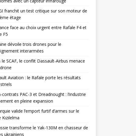
omes avec un capteur infrarouge
I franchit un test critique sur son moteur de
ième étage
ance face au choix urgent entre Rafale F4 et
e F5
ine dévoile trois drones pour le
eignement interarmées
 le SCAF, le conflit Dassault-Airbus menace
odrone
ult Aviation : le Rafale porte les résultats
triels
contrats PAC-3 et Dreadnought : l’industrie
ement en pleine expansion
rquie valide l’emport furtif d’armes sur le
 Kızılelma
ssie transforme le Yak-130M en chasseur de
s ukrainiens