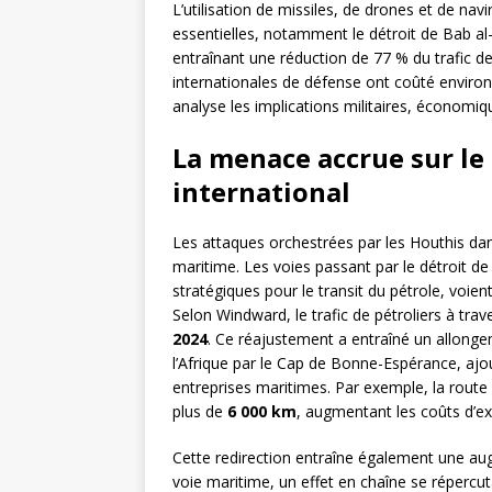
L’utilisation de missiles, de drones et de n
essentielles, notamment le détroit de Bab a
entraînant une réduction de 77 % du trafic d
internationales de défense ont coûté environ 
analyse les implications militaires, économiq
La menace accrue sur le
international
Les attaques orchestrées par les Houthis da
maritime. Les voies passant par le détroit d
stratégiques pour le transit du pétrole, voien
Selon Windward, le trafic de pétroliers à trav
2024
. Ce réajustement a entraîné un allonge
l’Afrique par le Cap de Bonne-Espérance, aj
entreprises maritimes. Par exemple, la route
plus de
6 000 km
, augmentant les coûts d’ex
Cette redirection entraîne également une aug
voie maritime, un effet en chaîne se répercu