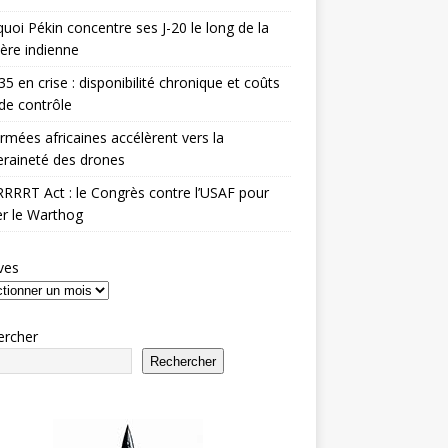
uoi Pékin concentre ses J-20 le long de la
ière indienne
35 en crise : disponibilité chronique et coûts
de contrôle
rmées africaines accélèrent vers la
raineté des drones
RRRT Act : le Congrès contre l’USAF pour
r le Warthog
ves
ercher
Rechercher