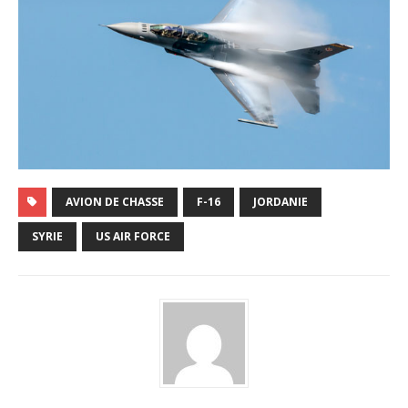
AVION DE CHASSE
F-16
JORDANIE
SYRIE
US AIR FORCE