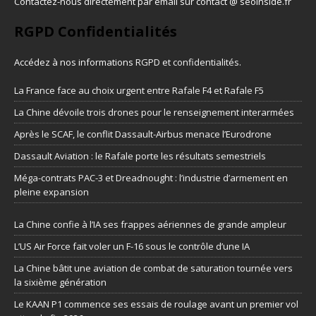
Contactez-nous directement par email sur contact @ seoinside.fr
RGPD Confidentialités
Accédez à nos informations
RGPD et confidentialités
.
La France face au choix urgent entre Rafale F4 et Rafale F5
La Chine dévoile trois drones pour le renseignement interarmées
Après le SCAF, le conflit Dassault-Airbus menace l’Eurodrone
Dassault Aviation : le Rafale porte les résultats semestriels
Méga-contrats PAC-3 et Dreadnought : l’industrie d’armement en
pleine expansion
La Chine confie à l’IA ses frappes aériennes de grande ampleur
L’US Air Force fait voler un F-16 sous le contrôle d’une IA
La Chine bâtit une aviation de combat de saturation tournée vers
la sixième génération
Le KAAN P1 commence ses essais de roulage avant un premier vol