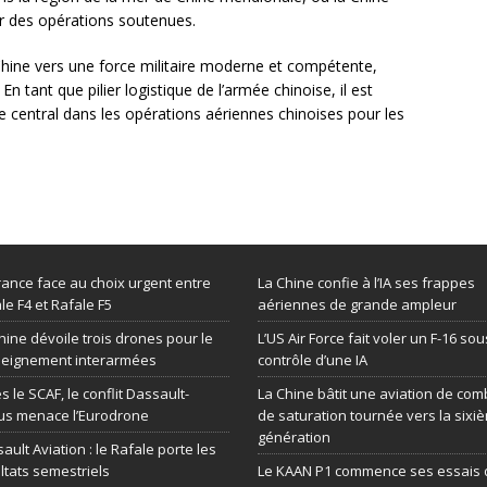
ir des opérations soutenues.
 Chine vers une force militaire moderne et compétente,
n tant que pilier logistique de l’armée chinoise, il est
e central dans les opérations aériennes chinoises pour les
.
rance face au choix urgent entre
La Chine confie à l’IA ses frappes
le F4 et Rafale F5
aériennes de grande ampleur
hine dévoile trois drones pour le
L’US Air Force fait voler un F-16 sou
seignement interarmées
contrôle d’une IA
s le SCAF, le conflit Dassault-
La Chine bâtit une aviation de com
us menace l’Eurodrone
de saturation tournée vers la sixi
génération
ault Aviation : le Rafale porte les
ltats semestriels
Le KAAN P1 commence ses essais 