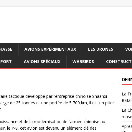
CHASSE
AVIONS EXPÉRIMENTAUX
LES DRONES
VO
SPORT
AVIONS SPÉCIAUX
WARBIRDS
CONSTRUCT
DER
La Fr
taire tactique développé par l’entreprise chinoise Shaanxi
Rafal
arge de 25 tonnes et une portée de 5 700 km, il est un pilier
n.
La Ch
rens
 puissance et de la modernisation de l’armée chinoise au
Après
r, le Y-8, cet avion est devenu un élément clé des