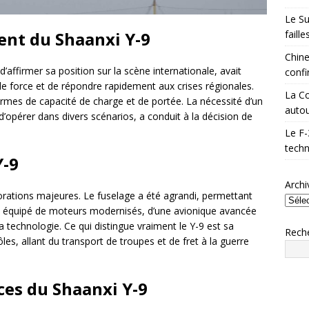
Le Su
ent du Shaanxi Y-9
faill
Chine
d’affirmer sa position sur la scène internationale, avait
confi
de force et de répondre rapidement aux crises régionales.
La Co
 termes de capacité de charge et de portée. La nécessité d’un
autou
’opérer dans divers scénarios, a conduit à la décision de
Le F-
techn
Y-9
Archi
liorations majeures. Le fuselage a été agrandi, permettant
est équipé de moteurs modernisés, d’une avionique avancée
a technologie. Ce qui distingue vraiment le Y-9 est sa
Rech
ôles, allant du transport de troupes et de fret à la guerre
es du Shaanxi Y-9