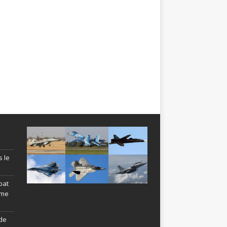
s le
bat
ème
de