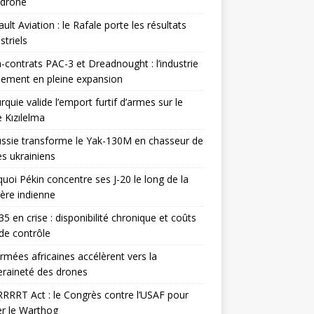
odrone
ult Aviation : le Rafale porte les résultats
triels
contrats PAC-3 et Dreadnought : l’industrie
ement en pleine expansion
rquie valide l’emport furtif d’armes sur le
 Kızılelma
ssie transforme le Yak-130M en chasseur de
s ukrainiens
uoi Pékin concentre ses J-20 le long de la
ière indienne
35 en crise : disponibilité chronique et coûts
de contrôle
rmées africaines accélèrent vers la
raineté des drones
RRRT Act : le Congrès contre l’USAF pour
r le Warthog