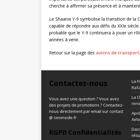
cherche à affirmer sa présence et à mainten
Le Shaanxi Y-9 symbolise la transition de la
capable de répondre aux défis du XXIe siècle. E
probable que le Y-9 continuera à jouer un rôl
années à venir.
Retour sur la page des
avions de transport
Contactez-nous
La F
Rafa
La C
Vous avez une question ? Vous avez
ren
des projets de promotions ? Contactez-
nous directement par email sur contact
Aprè
@ seoinside.fr
Airb
Dass
RGPD Confidentialités
résu