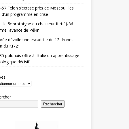
-57 Felon s’écrase près de Moscou : les
es d’un programme en crise
 : le 5ᵉ prototype du chasseur furtif J-36
rme l’avance de Pékin
rée dévoile une escadrille de 12 drones
r du KF-21
35 polonais offre à l’Italie un apprentissage
ologique décisif
ves
ercher
Rechercher