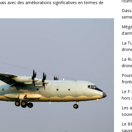
l’Eur
mais avec des améliorations significatives en termes de
Dassa
semes
Méga-
d’arm
La Tu
drone
La Ru
drone
Pourq
front
Le F-
hors 
Les a
souve
Le BR
sauve