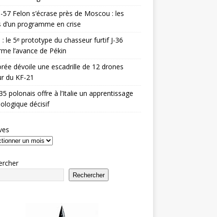
-57 Felon s’écrase près de Moscou : les
es d’un programme en crise
 : le 5ᵉ prototype du chasseur furtif J-36
rme l’avance de Pékin
rée dévoile une escadrille de 12 drones
r du KF-21
35 polonais offre à l’Italie un apprentissage
ologique décisif
ves
ercher
Rechercher