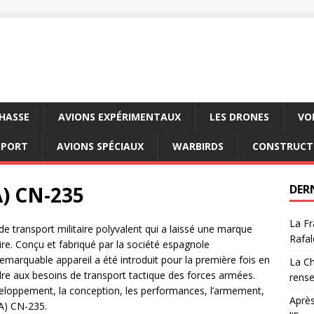
CHASSE
AVIONS EXPÉRIMENTAUX
LES DRONES
VO
SPORT
AVIONS SPÉCIAUX
WARBIRDS
CONSTRUCT
A) CN-235
DER
La Fr
de transport militaire polyvalent qui a laissé une marque
Rafal
aire. Conçu et fabriqué par la société espagnole
marquable appareil a été introduit pour la première fois en
La Ch
dre aux besoins de transport tactique des forces armées.
rens
eloppement, la conception, les performances, l’armement,
Après
ASA) CN-235.