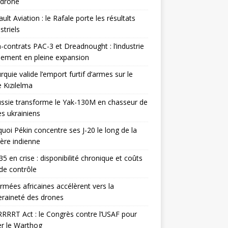
odrone
ult Aviation : le Rafale porte les résultats
triels
contrats PAC-3 et Dreadnought : l’industrie
ement en pleine expansion
rquie valide l’emport furtif d’armes sur le
 Kızılelma
ssie transforme le Yak-130M en chasseur de
s ukrainiens
uoi Pékin concentre ses J-20 le long de la
ière indienne
35 en crise : disponibilité chronique et coûts
de contrôle
rmées africaines accélèrent vers la
raineté des drones
RRRT Act : le Congrès contre l’USAF pour
r le Warthog