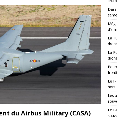
l’Eur
Dassa
semes
Méga-
d’arm
La Tu
drone
La Ru
drone
Pourq
front
Le F-
hors 
Les a
souve
Le BR
nt du Airbus Military (CASA)
sauve