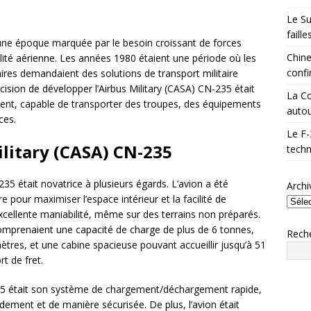
Le Su
faill
 une époque marquée par le besoin croissant de forces
Chine
té aérienne. Les années 1980 étaient une période où les
confi
aires demandaient des solutions de transport militaire
écision de développer l’Airbus Military (CASA) CN-235 était
La Co
lent, capable de transporter des troupes, des équipements
autou
ces.
Le F-
litary (CASA) CN-235
techn
235 était novatrice à plusieurs égards. L’avion a été
Archi
e pour maximiser l’espace intérieur et la facilité de
xcellente maniabilité, même sur des terrains non préparés.
comprenaient une capacité de charge de plus de 6 tonnes,
Rech
tres, et une cabine spacieuse pouvant accueillir jusqu’à 51
t de fret.
235 était son système de chargement/déchargement rapide,
dement et de manière sécurisée. De plus, l’avion était