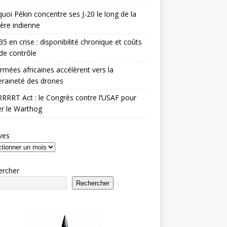
uoi Pékin concentre ses J-20 le long de la
ière indienne
35 en crise : disponibilité chronique et coûts
de contrôle
rmées africaines accélèrent vers la
raineté des drones
RRRT Act : le Congrès contre l’USAF pour
r le Warthog
ves
ercher
Rechercher