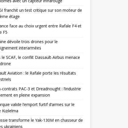
omes avec un capteur infrarouge
I franchit un test critique sur son moteur de
ième étage
ance face au choix urgent entre Rafale F4 et
e F5
ine dévoile trois drones pour le
eignement interarmées
 le SCAF, le conflit Dassault-Airbus menace
odrone
ult Aviation : le Rafale porte les résultats
triels
contrats PAC-3 et Dreadnought : l’industrie
ement en pleine expansion
rquie valide l’emport furtif d’armes sur le
 Kızılelma
ssie transforme le Yak-130M en chasseur de
s ukrainiens