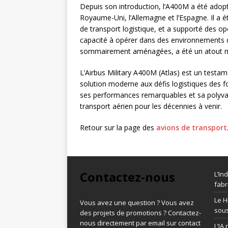
Depuis son introduction, l’A400M a été adopt
Royaume-Uni, l’Allemagne et l’Espagne. Il a 
de transport logistique, et a supporté des op
capacité à opérer dans des environnements di
sommairement aménagées, a été un atout ma
L’Airbus Military A400M (Atlas) est un testame
solution moderne aux défis logistiques des 
ses performances remarquables et sa polyval
transport aérien pour les décennies à venir.
Retour sur la page des
avions de transport
Contactez-nous
L’In
fabr
Le H
Vous avez une question ? Vous avez
sous
des projets de promotions ? Contactez-
nous directement par email sur contact
L’IA