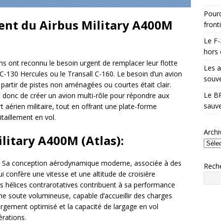
Pourq
ent du Airbus Military A400M
front
Le F-
hors 
ens ont reconnu le besoin urgent de remplacer leur flotte
Les a
 C-130 Hercules ou le Transall C-160. Le besoin d’un avion
souve
 partir de pistes non aménagées ou courtes était clair.
Le BR
 donc de créer un avion multi-rôle pour répondre aux
sauve
t aérien militaire, tout en offrant une plate-forme
itaillement en vol.
Archi
litary A400M (Atlas):
ons. Sa conception aérodynamique moderne, associée à des
Rech
i confère une vitesse et une altitude de croisière
s hélices contrarotatives contribuent à sa performance
ne soute volumineuse, capable d’accueillir des charges
gement optimisé et la capacité de largage en vol
érations.