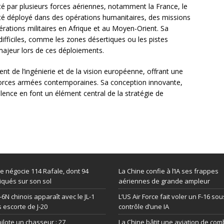
é par plusieurs forces aériennes, notamment la France, le
été déployé dans des opérations humanitaires, des missions
érations militaires en Afrique et au Moyen-Orient. Sa
fficiles, comme les zones désertiques ou les pistes
jeur lors de ces déploiements.
nt de l’ingénierie et de la vision européenne, offrant une
forces armées contemporaines. Sa conception innovante,
ence en font un élément central de la stratégie de
.
de négocie 114 Rafale, dont 94
La Chine confie à l’IA ses frappes
iqués sur son sol
aériennes de grande ampleur
-6N chinois apparaît avec le JL-1
L’US Air Force fait voler un F-16 sou
 escorte de J-20
contrôle d’une IA
 pilote un chasseur : 27
La Chine bâtit une aviation de com