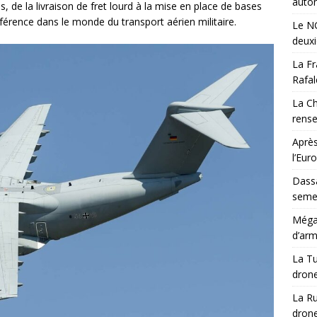
auton
de la livraison de fret lourd à la mise en place de bases
érence dans le monde du transport aérien militaire.
Le NG
deux
La Fr
Rafal
La Ch
rens
Après
l’Eur
Dassa
semes
Méga-
d’arm
La Tu
drone
La Ru
drone