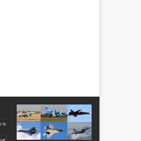
s le
bat