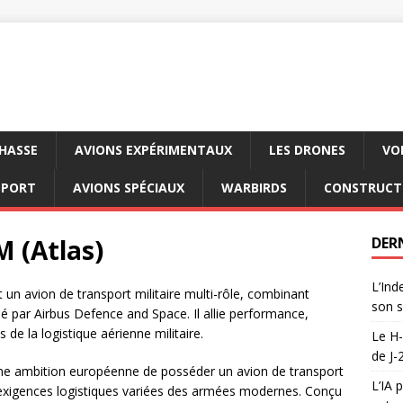
CHASSE
AVIONS EXPÉRIMENTAUX
LES DRONES
VO
SPORT
AVIONS SPÉCIAUX
WARBIRDS
CONSTRUCT
M (Atlas)
DER
L’Ind
 un avion de transport militaire multi-rôle, combinant
son s
pé par Airbus Defence and Space. Il allie performance,
s de la logistique aérienne militaire.
Le H-
de J-
 d’une ambition européenne de posséder un avion de transport
L’IA 
 exigences logistiques variées des armées modernes. Conçu